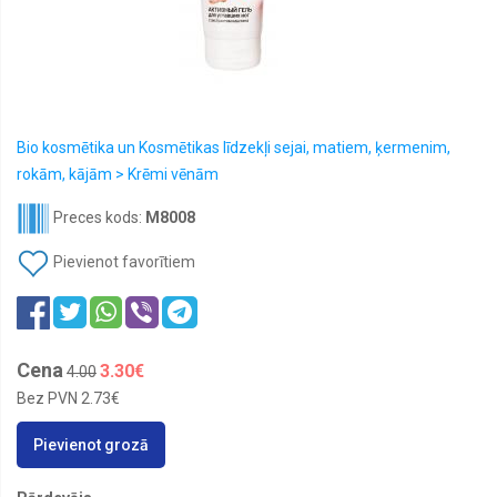
ķermenim,
rokām,
kājām
Dāvanu
idejas.
Komplektā
izdevīgāk!
Bio kosmētika un Kosmētikas līdzekļi sejai, matiem, ķermenim,
Ēteriskās
rokām, kājām > Krēmi vēnām
eļļas
dabīgas
Preces kods:
М8008
organiskās
IZPĀRDOŠANA.
Pievienot favorītiem
Atlaides
līdz
50%
Kompresijas
zeķes
Cena
3.30€
4.00
un
zeķubikses
Bez PVN
2.73€
Avicenum
Pievienot grozā
Kosmētikas
somiņas
REED