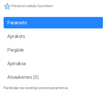
forA,
Pievienot veikalu favorītiem
DiaFit,
Pation
Mutes
Parametri
dobuma
kopšanas
līdzekļi
Apraksts
Pretsēnīšu,
pretbakteriālie
līdzekļi
Piegāde
forA
Profesionālie
dezinfekcijas
Apmaksa
līdzekļi
forAsept
Atsauksmes (0)
Sejas
aizsargmaskas
un
cimdi
Pardevējs nav ievietojis preces parametrus
Sieviešu
bezšuvju
biksītes