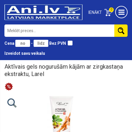
0
IENĀKT
Cena
-
Bez PVN
Izveidot savu veikalu
Aktīvais gels nogurušām kājām ar zirgkastaņa
Bandaletes-
elastīgas
ekstraktu, Larel
lentes
pret
augšstilbu
berzi
Bio
kosmētika
un
Kosmētikas
līdzekļi
sejai,
matiem,