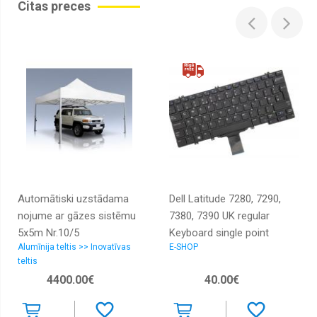
Citas preces
Sieviešu
zeķes,
garās
zeķēs,
legingi,
zeķbikses
Smaržas
sievietēm
un
vīriešiem
Vīriešu
zeķes,
zeķubikses,
legingi
Automātiski uzstādama
Dell Latitude 7280, 7290,
nojume ar gāzes sistēmu
7380, 7390 UK regular
5x5m Nr.10/5
Keyboard single point
Alumīnija teltis >> Inovatīvas
E-SHOP
teltis
4400.00€
40.00€