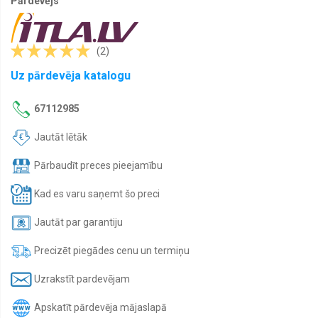
Pārdevējs
La
femme
elegante
dāvanas
(2)
komplekts
Uz pārdevēja katalogu
Līdzekļi
dzīvniekiem
Zoosept
67112985
Līdzekļi
Jautāt lētāk
pret
odiem
Pārbaudīt preces pieejamību
un
ērcēm
ANTI-
Kad es varu saņemt šo preci
GNUS
Jautāt par garantiju
Medicīniskās
kompresijas
jostas,
Precizēt piegādes cenu un termiņu
ortozes
un
Uzrakstīt pardevējam
bandāžas
Medicīniskās
Apskatīt pārdevēja mājaslapā
zeķes