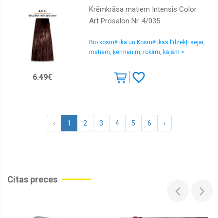
Krēmkrāsa matiem Intensis Color
Art Prosalon Nr. 4/035
Bio kosmētika un Kosmētikas līdzekļi sejai,
matiem, ķermenim, rokām, kājām >
Profesionālas matu krāsas un oksidanti
6.49€
‹
1
2
3
4
5
6
›
Citas preces