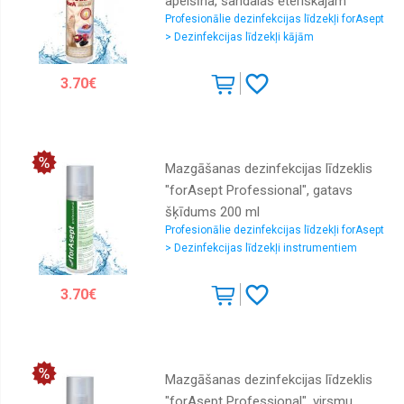
apelsīna, sandalas ēteriskajām
Profesionālie dezinfekcijas līdzekļi forAsept
eļļām, 170 ml
> Dezinfekcijas līdzekļi kājām
3.70€
Mazgāšanas dezinfekcijas līdzeklis
"forAsept Professional", gatavs
šķīdums 200 ml
Profesionālie dezinfekcijas līdzekļi forAsept
> Dezinfekcijas līdzekļi instrumentiem
3.70€
Mazgāšanas dezinfekcijas līdzeklis
"forAsept Professional", virsmu