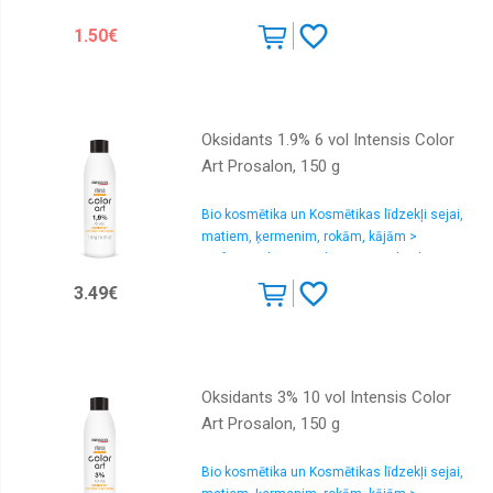
nagu kopšana
Medicīnas
1.50€
Nagu
lakas
Piederumi
Oksidants 1.9% 6 vol Intensis Color
Profesionālā
Art Prosalon, 150 g
Rokām
Bio kosmētika un Kosmētikas līdzekļi sejai,
Šampūns
matiem, ķermenim, rokām, kājām >
Profesionālas matu krāsas un oksidanti
Sejai
3.49€
Vannai
Oksidants 3% 10 vol Intensis Color
Art Prosalon, 150 g
Bio kosmētika un Kosmētikas līdzekļi sejai,