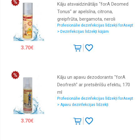
Kāju atsvaidzinātājs "forA Deomed
Tonus" ar apelsīna, citrona,
greipfrūta, bergamota, neroli
Profesionālie dezinfekcijas līdzekļi forAsept
ēteriskajām eļļām, 170 ml
> Dezinfekcijas līdzekļi kājām
3.70€
Kāju un apavu dezodorants "forA
Deofresh" ar pretsēnīšu efektu, 170
ml
Profesionālie dezinfekcijas līdzekļi forAsept
> Apavu dezinfekcijas līdzekļi
3.70€