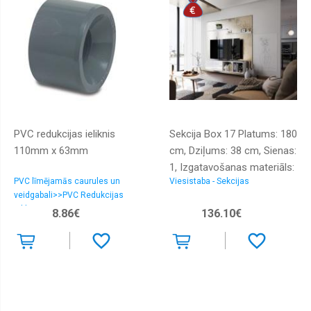
PVC redukcijas ieliknis
Sekcija Box 17 Platums: 180
110mm x 63mm
cm, Dziļums: 38 cm, Sienas:
1, Izgatavošanas materiāls:
PVC līmējamās caurules un
Viesistaba - Sekcijas
KSP + MDF plāksnes,
veidgabali>>PVC Redukcijas
Virsma: spīdīga, Krāsa:
ieliktnis
8.86€
136.10€
balts