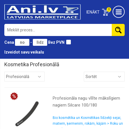
0
IENĀKT
Cena
-
Bez PVN
Izveidot savu veikalu
Kosmetika Profesionālā
Aksesuāri
Autiņi
Bērniem
Profesionāla nagu vīlīte mākslīgiem
Ķermenim
nagiem Silcare 100/180
Kājām
Lūpām
Bio kosmētika un Kosmētikas līdzekļi sejai,
matiem, ķermenim, rokām, kājām > Roku un
Matiem