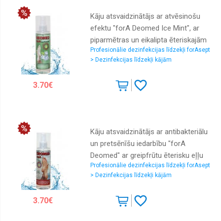
Kāju atsvaidzinātājs ar atvēsinošu
efektu "forA Deomed Ice Mint", ar
piparmētras un eikalipta ēteriskajām
Profesionālie dezinfekcijas līdzekļi forAsept
eļļām, 170 ml
> Dezinfekcijas līdzekļi kājām
3.70€
Kāju atsvaidzinātājs ar antibakteriālu
un pretsēnīšu iedarbību "forA
Deomed" ar greipfrūtu ēterisku eļļu
Profesionālie dezinfekcijas līdzekļi forAsept
170 ml
> Dezinfekcijas līdzekļi kājām
3.70€