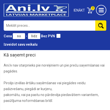
0
IENĀKT
Cena
-
Bez PVN
Izveidot savu veikalu
Kā saņemt preci
Ani.lv nav starpnieks pie noreķiniem un pie preču saņemšanas vai
pagādes.
Pircējs izvēlas ērtāku saņēmšanas vai piegādes veidu:
pašizvešanu, piegādi ar kurjeru,
pakomātu, vai pa pastu no pārdevēja piedavātiem variantiem,
pasūtījuma noformēšanas brīdī.