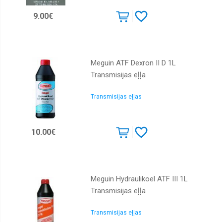
Moly
9.00€
Meguin
Mercedes
Mobil
Meguin ATF Dexron II D 1L
Motorex
Transmisijas eļļa
Motul
Transmisijas eļļas
Ravenol
Total
10.00€
Toyota
Meguin Hydraulikoel ATF III 1L
Transmisijas eļļa
Transmisijas eļļas