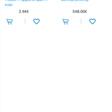
Produkti >> Apģērbi un apavi >>
Alumīnija jumta logi
Krekli
3.94€
548.00€