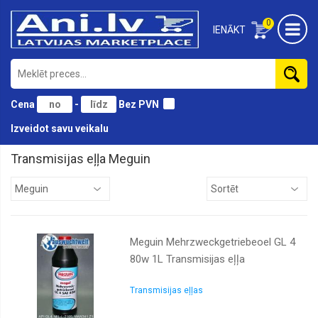
0
IENĀKT
Cena
-
Bez PVN
Izveidot savu veikalu
Transmisijas eļļa Meguin
BMW
Castrol
ELF
Meguin Mehrzweckgetriebeoel GL 4
Eurol
80w 1L Transmisijas eļļa
Fuchs
Igol
Transmisijas eļļas
Liqui