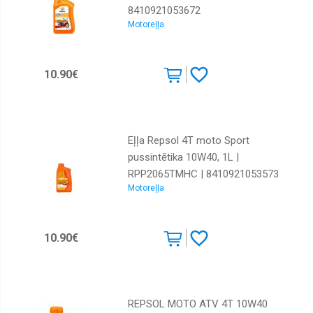
8410921053672
Total
Motoreļļa
Toyota
Valvoline
10.90€
Eļļa Repsol 4T moto Sport
pussintētika 10W40, 1L |
RPP2065TMHC | 8410921053573
Motoreļļa
10.90€
REPSOL MOTO ATV 4T 10W40