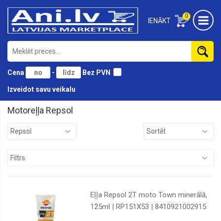
0
IENĀKT
Cena
-
Bez PVN
Izveidot savu veikalu
Motoreļļa Repsol
BMW
Castrol
ELF
Eni
Eurol
Eļļa Repsol 2T moto Town minerālā,
Ford
125ml | RP151X53 | 8410921002915
Fuchs