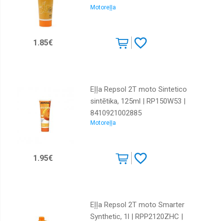
Motoreļļa
GM
Igol
1.85€
Liqui
Moly
Mannol
Meguin
Eļļa Repsol 2T moto Sintetico
sintētika, 125ml | RP150W53 |
Mercedes
8410921002885
Mobil
Motoreļļa
Motorex
Motul
1.95€
Piedevas
Ravenol
Repsol
Eļļa Repsol 2T moto Smarter
Synthetic, 1l | RPP2120ZHC |
Shell