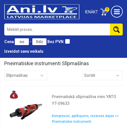
0
IENĀKT
Cena
-
Bez PVN
Izveidot savu veikalu
Pneimatiskie instrumenti Slīpmašīnas
Atskaldāmie
āmuri
Gaisa
pistoles
Pneimatiskā slīpmašīna mini YATO
Komplekti
YT-09633
Kompresori
Krāsu
Kompresori, aprīkojums, rezerves daļas >>
smidzinatāji
Pneimatiskie instrumenti