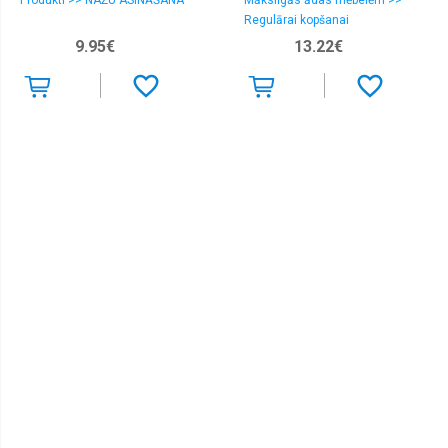
Produkti >> NAŽU ASINĀŠANA
Mākslīgās ādas mēbelēm >>
leather 250 ml
Regulārai kopšanai
9.95€
13.22€