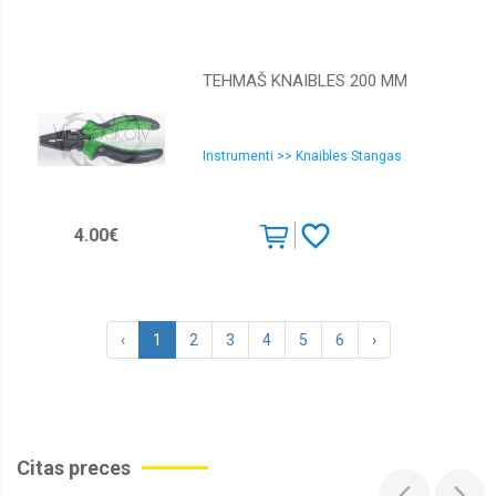
TEHMAŠ KNAIBLES 200 MM
Instrumenti >> Knaibles Stangas
4.00€
‹
1
2
3
4
5
6
›
Citas preces