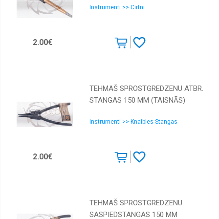
Kalti
Instrumenti >> Cirtni
Kniedētāji
Krāsošanai
2.00€
Laužņi
Līmeņrādi
Marķēšanas
TEHMAŠ SPROSTGREDZENU ATBR.
instrumenti
STANGAS 150 MM (TAISNĀS)
Muciņas
Instrumenti >> Knaibles Stangas
Mērinstrumenti
Naži,
šķēres,
2.00€
zāģi
Pistoles
Plakanknaibles
TEHMAŠ SPROSTGREDZENU
Rokas
skrūvgrieži
SASPIEDSTANGAS 150 MM