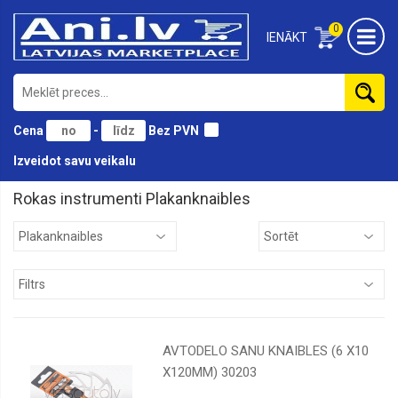
0
IENĀKT
Cena
-
Bez PVN
Izveidot savu veikalu
Rokas instrumenti Plakanknaibles
Āmuri
Atslēgas
Birstes
Cirvji
Domkrati
AVTODELO SANU KNAIBLES (6 Х10
Gāzes
Х120MM) 30203
instrumenti