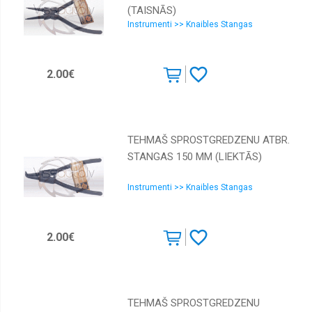
(TAISNĀS)
Skavotāji
Instrumenti >> Knaibles Stangas
Somas,
kastes,
jostas
2.00€
Spīles,
skruvspīles
Urbšanai
TEHMAŠ SPROSTGREDZENU ATBR.
Viņčas,
Celtni,
STANGAS 150 MM (LIEKTĀS)
Preses
Vīles
Instrumenti >> Knaibles Stangas
Vītņu
griešana
2.00€
TEHMAŠ SPROSTGREDZENU