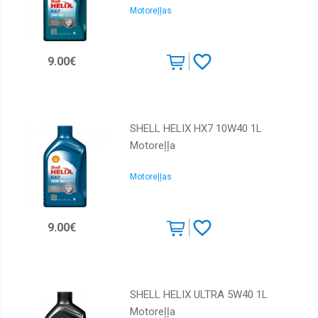
Motoreļļas
GM
Igol
9.00€
Liqui
Moly
Mannol
Meguin
SHELL HELIX HX7 10W40 1L
Motoreļļa
Mercedes
Mobil
Motoreļļas
Motorex
Motul
9.00€
Piedevas
Ravenol
Repsol
SHELL HELIX ULTRA 5W40 1L
Motoreļļa
Shell