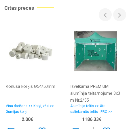
Citas preces
Konusa korķis Ø54/50mm
Izvelkama PREMIUM
alumīnija telts/nojume 3x3
m Nr.2/55
Vīna darīšana >> Korķi, vāki >>
Alumīnija teltis >> Ātri
Gumijas korķi
saliekamās teltis - PRO >>
PREMIUM rāmis
2.00€
1186.33€