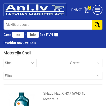
0
IENĀKT
Cena
-
Bez PVN
Izveidot savu veikalu
Motoreļļa Shell
BMW
Castrol
ELF
Eni
Eurol
SHELL HELIX HX7 5W40 1L
Ford
Motoreļļa
Fuchs