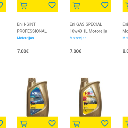
L
Eni I-SINT
Eni GAS SPECIAL
Eni
PROFESSIONAL
10w40 1L Motoreļļa
Mo
10w40 1L Motoreļļa
Motoreļļas
Motoreļļas
Mot
7.00€
7.00€
8.