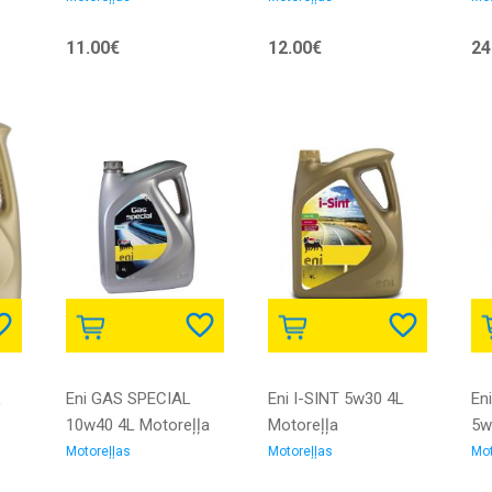
11.00€
12.00€
24
L
Eni GAS SPECIAL
Eni I-SINT 5w30 4L
Eni
10w40 4L Motoreļļa
Motoreļļa
5w
Motoreļļas
Motoreļļas
Mot