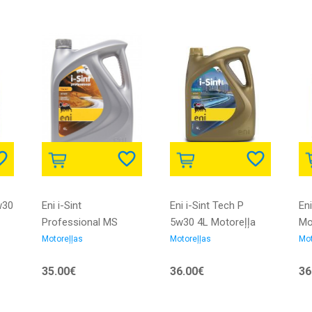
w30
Eni i-Sint
Eni i-Sint Tech P
En
Professional MS
5w30 4L Motoreļļa
Mo
5w30 4L Motoreļļa
Motoreļļas
Motoreļļas
Mot
35.00€
36.00€
36