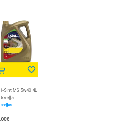
i i-Sint MS 5w40 4L
toreļļa
oreļļas
.00€