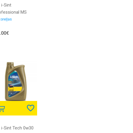
 i-Sint
ofessional MS
30 1L Motoreļļa
oreļļas
.00€
i i-Sint Tech 0w30