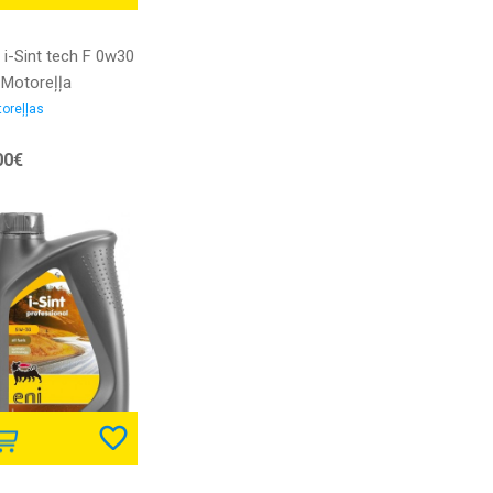
 i-Sint tech F 0w30
 Motoreļļa
oreļļas
00€