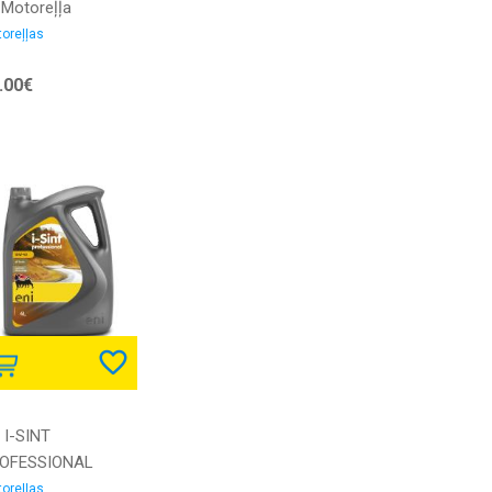
 Motoreļļa
oreļļas
.00€
 I-SINT
OFESSIONAL
w40 4L Motoreļļa
oreļļas