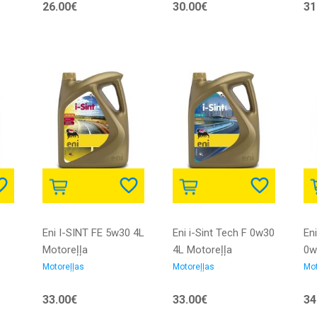
26.00€
30.00€
31
Eni I-SINT FE 5w30 4L
Eni i-Sint Tech F 0w30
Eni
Motoreļļa
4L Motoreļļa
0w
Motoreļļas
Motoreļļas
Mot
33.00€
33.00€
34