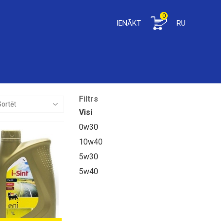
0
IENĀKT
RU
Filtrs
Visi
0w30
10w40
5w30
5w40