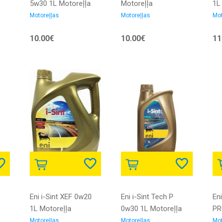
5w30 1L Motoreļļa
Motoreļļa
1L
Motoreļļas
Motoreļļas
Mot
10.00€
10.00€
11
Eni i-Sint XEF 0w20
Eni i-Sint Tech P
Eni
1L Motoreļļa
0w30 1L Motoreļļa
PR
10
Motoreļļas
Motoreļļas
Mot