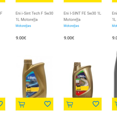
 F
Eni i-Sint Tech F 5w30
Eni I-SINT FE 5w30 1L
Eni
1L Motoreļļa
Motoreļļa
1L
Motoreļļas
Motoreļļas
Mot
9.00€
9.00€
9.