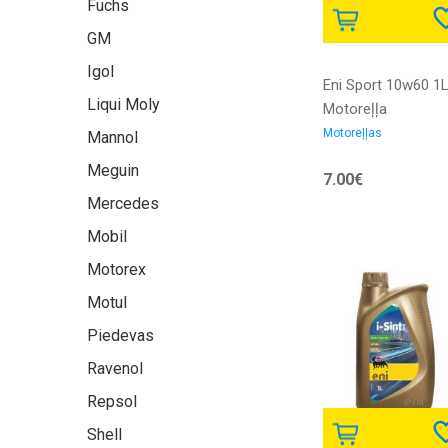
Fuchs
GM
Igol
Eni Sport 10w60 1
Liqui Moly
Motoreļļa
Motoreļļas
Mannol
Meguin
7.00€
Mercedes
Mobil
Motorex
Motul
Piedevas
Ravenol
Repsol
Shell