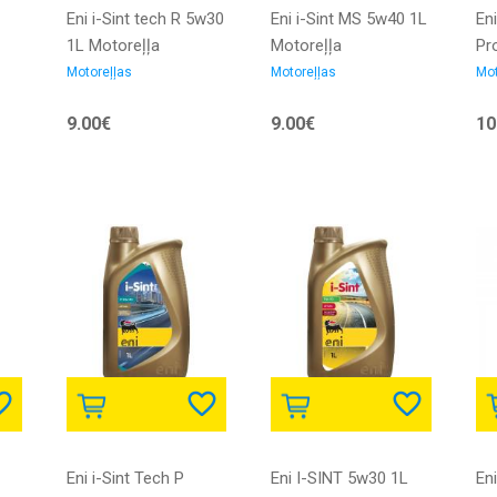
Eni i-Sint tech R 5w30
Eni i-Sint MS 5w40 1L
Eni
1L Motoreļļa
Motoreļļa
Pr
5w
Motoreļļas
Motoreļļas
Mot
9.00€
9.00€
10
Eni i-Sint Tech P
Eni I-SINT 5w30 1L
En