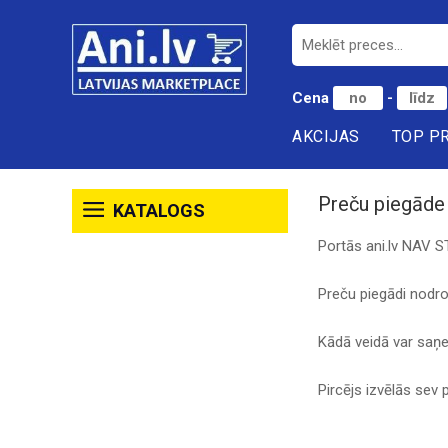
Cena
-
AKCIJAS
TOP P
Preču piegāde
KATALOGS
Portās ani.lv NAV 
Preču piegādi nodroš
Kādā veidā var saņem
Pircējs izvēlās se