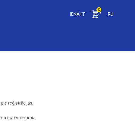
0
IENĀKT
RU
ie reģistrācijas.
ījuma noformējumu.