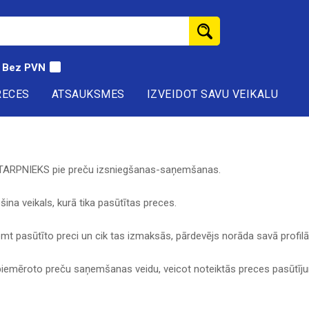
Bez PVN
RECES
ATSAUKSMES
IZVEIDOT SAVU VEIKALU
STARPNIEKS pie preču izsniegšanas-saņemšanas.
ina veikals, kurā tika pasūtītas preces.
t pasūtīto preci un cik tas izmaksās, pārdevējs norāda savā profilā p
v piemēroto preču saņemšanas veidu, veicot noteiktās preces pasūt