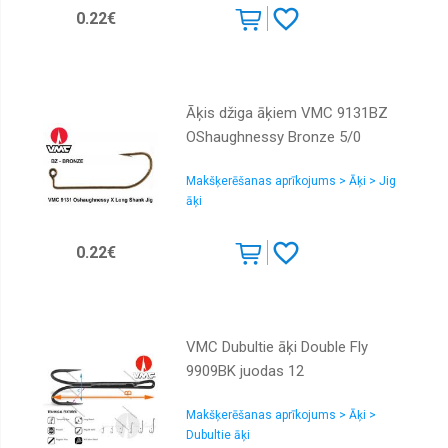
0.22€
Āķis džiga āķiem VMC 9131BZ
OShaughnessy Bronze 5/0
Makšķerēšanas aprīkojums > Āķi > Jig
āķi
0.22€
VMC Dubultie āķi Double Fly
9909BK juodas 12
Makšķerēšanas aprīkojums > Āķi >
Dubultie āķi