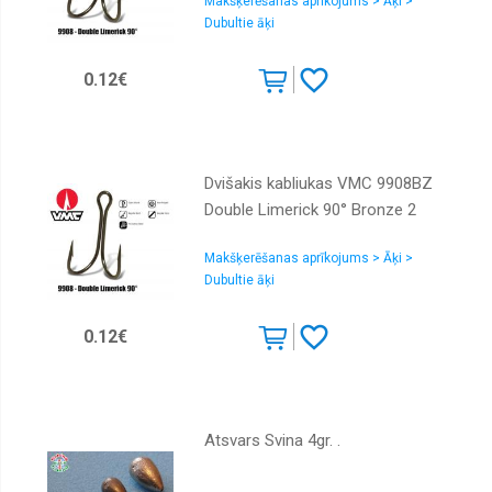
Makšķerēšanas aprīkojums > Āķi >
Dubultie āķi
0.12€
Dvišakis kabliukas VMC 9908BZ
Double Limerick 90° Bronze 2
Makšķerēšanas aprīkojums > Āķi >
Dubultie āķi
0.12€
Atsvars Svina 4gr. .