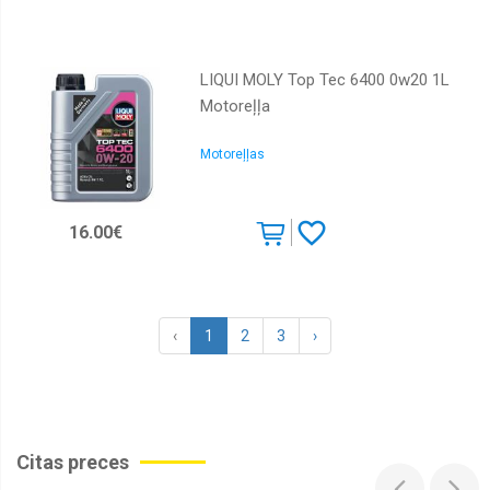
LIQUI MOLY Top Tec 6400 0w20 1L
Motoreļļa
Motoreļļas
16.00€
‹
1
2
3
›
Citas preces