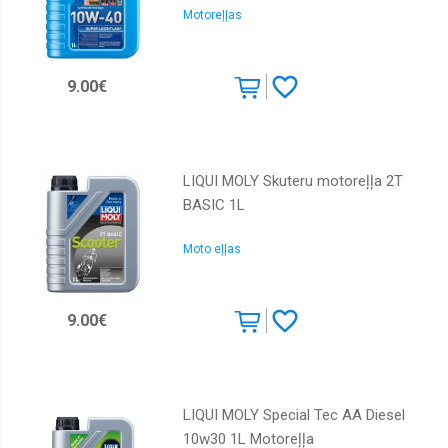
Motoreļļas
GM
Igol
9.00€
Liqui
Moly
Mannol
Meguin
LIQUI MOLY Skuteru motoreļļa 2T
BASIC 1L
Mercedes
Mobil
Moto eļļas
Motorex
Motul
9.00€
Piedevas
Ravenol
Repsol
LIQUI MOLY Special Tec AA Diesel
10w30 1L Motoreļļa
Shell