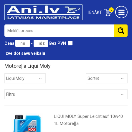
0
IENĀKT
Cena
-
Bez PVN
Izveidot savu veikalu
Motoreļļa Liqui Moly
BMW
Castrol
ELF
Eni
Eurol
LIQUI MOLY Super Leichtlauf 10w40
Ford
1L Motoreļļa
Fuchs