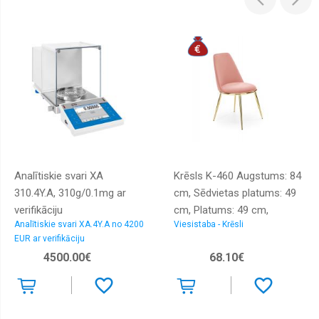
Analītiskie svari XA
Krēsls K-460 Augstums: 84
310.4Y.A, 310g/0.1mg ar
cm, Sēdvietas platums: 49
verifikāciju
cm, Platums: 49 cm,
Analītiskie svari XA.4Y.A no 4200
Viesistaba - Krēsli
Dziļums: 54 cm, Sēdvietas
EUR ar verifikāciju
augstums: 46 cm, Materiāls:
4500.00€
68.10€
tērauds, Apdare: audums,
Krāsa: rozā