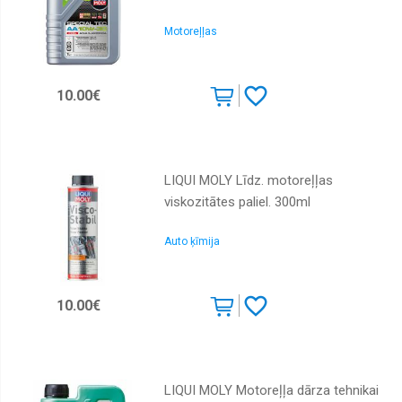
Total
Motoreļļas
Toyota
Valvoline
10.00€
LIQUI MOLY Līdz. motoreļļas
viskozitātes paliel. 300ml
Auto ķīmija
10.00€
LIQUI MOLY Motoreļļa dārza tehnikai