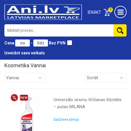
0
IENĀKT
Cena
-
Bez PVN
Izveidot savu veikalu
Kosmetika Vannai
Aksesuāri
Autiņi
Bērniem
Universāls virsmu tīrīšanas līdzeklis
Ķermenim
– putas MILANA
Kājām
Lūpām
Sadzīves ķīmija
Matiem