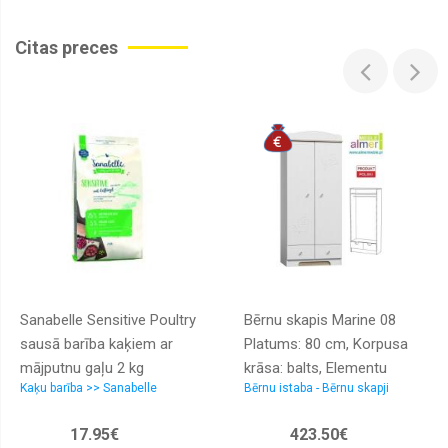
Citas preces
Sanabelle Sensitive Poultry
Bērnu skapis Marine 08
sausā barība kaķiem ar
Platums: 80 cm, Korpusa
mājputnu gaļu 2 kg
krāsa: balts, Elementu
Kaķu barība >> Sanabelle
Bērnu istaba - Bērnu skapji
krāsa: ozols kanjons,
Dziļums: 53 cm, Augstums:
17.95€
423.50€
192 cm, Izgatavošanas