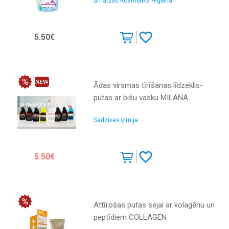
Smaržas Kosmētika Higiēna
5.50€
Ādas virsmas tīrīšanas līdzeklis-
putas ar bišu vasku MILANA
Sadzīves ķīmija
5.50€
Attīrošas putas sejai ar kolagēnu un
peptīdiem COLLAGEN