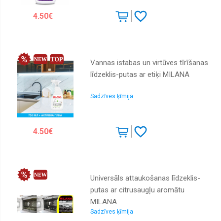
Medicīnas
4.50€
Nagu
lakas
Piederumi
Vannas istabas un virtūves tīrīšanas
Profesionālā
līdzeklis-putas ar etiķi MILANA
Rokām
Sadzīves ķīmija
Šampūns
Sejai
4.50€
Vannai
Universāls attaukošanas līdzeklis-
putas ar citrusaugļu aromātu
MILANA
Sadzīves ķīmija