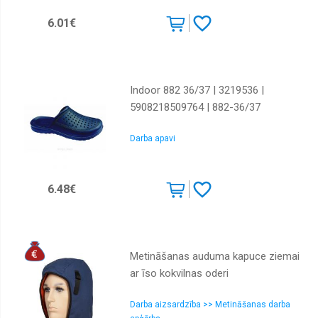
6.01€
Indoor 882 36/37 | 3219536 |
5908218509764 | 882-36/37
Darba apavi
6.48€
Metināšanas auduma kapuce ziemai
ar īso kokvilnas oderi
Darba aizsardzība >> Metināšanas darba