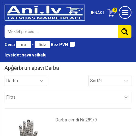
0
IENĀKT
Cena
-
Bez PVN
Izveidot savu veikalu
Apģērbi un apavi Darba
Bērnu
Darba
Sieviešu
Sporta
Vīriešu
Darba cimdi Nr.289/9