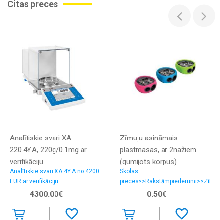
Citas preces
Analītiskie svari XA
Zīmuļu asināmais
220.4Y.A, 220g/0.1mg ar
plastmasas, ar 2nažiem
verifikāciju
(gumijots korpus)
Analītiskie svari XA.4Y.A no 4200
Skolas
EUR ar verifikāciju
preces>>Rakstāmpiederumi>>Zīmuļ
asināmie
4300.00€
0.50€