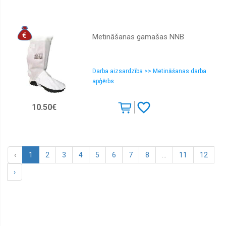
Metināšanas gamašas NNB
Darba aizsardzība >> Metināšanas darba
apģērbs
10.50€
‹
1
2
3
4
5
6
7
8
...
11
12
›