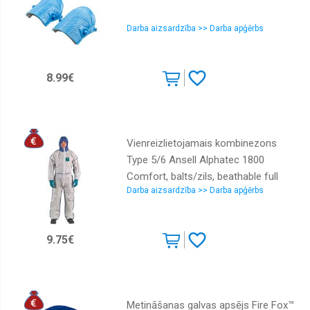
Darba aizsardzība >> Darba apģērbs
8.99€
Vienreizlietojamais kombinezons
Type 5/6 Ansell Alphatec 1800
Comfort, balts/zils, beathable full
Darba aizsardzība >> Darba apģērbs
back, izm. XXXL
9.75€
Metināšanas galvas apsējs Fire Fox™