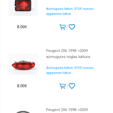
Motora
pārsegi
Aizmugures lukturi, STOP, numuru
Pagriezieni
apgaismes lukturi
Sliekšņi
8.00€
Spoguļa
stikls
Spārni
Tūninga
Peugeot 206 1998->2009
lukturi
aizmugures miglas lukturis
Aizmugures lukturi, STOP, numuru
apgaismes lukturi
8.00€
Peugeot 206 1998->2009