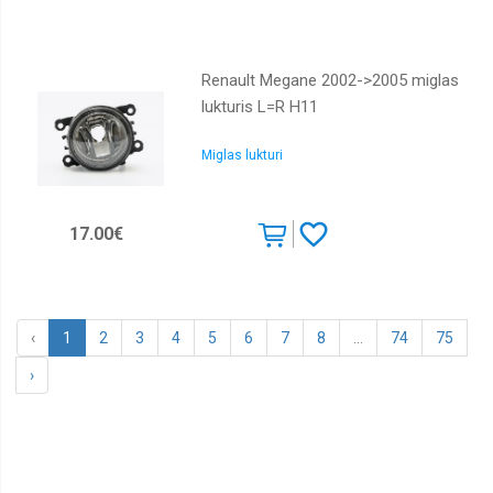
Renault Megane 2002->2005 miglas
lukturis L=R H11
Miglas lukturi
17.00€
‹
1
2
3
4
5
6
7
8
...
74
75
›