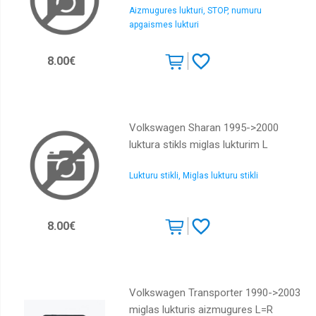
Aizmugures lukturi, STOP, numuru
Dzesēšanas
apgaismes lukturi
radiātori
Dzesēšanas
8.00€
ventilatori
Interkulera
radiatori
Kondicioniera
Volkswagen Sharan 1995->2000
radiatori
luktura stikls miglas lukturim L
Logu
slotiņas
Lukturu stikli, Miglas lukturu stikli
Lukturi
Lukturu
8.00€
stikli
Miglas
lukturi
Motora
Volkswagen Transporter 1990->2003
aizsargi
miglas lukturis aizmugures L=R