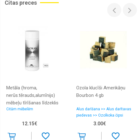
Citas preces
Metāla (hroma,
Ozola klucīši Amerikāņu
nerūs.tērauds,alumīnijs)
Bourbon 4 gb
mēbeļu tīrīšanas līdzeklis
Citām mēbelēm
Alus darīšana >> Alus darītavas
Inoxan Steel Care
piedevas >> Ozolkoka čipsi
12.15€
3.00€