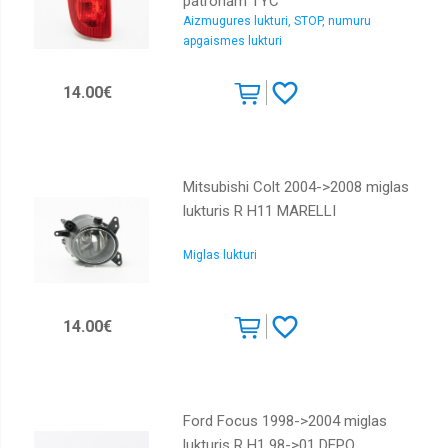
patronām TYC
Aizmugures lukturi, STOP, numuru
apgaismes lukturi
14.00€
Mitsubishi Colt 2004->2008 miglas
lukturis R H11 MARELLI
Miglas lukturi
14.00€
Ford Focus 1998->2004 miglas
lukturis R H1 98->01 DEPO