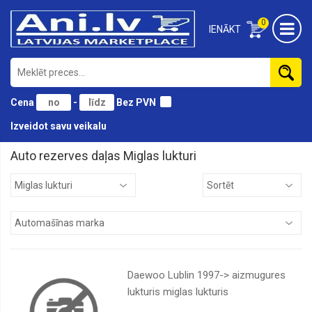
0
IENĀKT
Cena
-
Bez PVN
Izveidot savu veikalu
Auto rezerves daļas Miglas lukturi
Aizmugurējie
lukturi
Amortizatori
Auto
spuldzes
Bamperi
Daewoo Lublin 1997-> aizmugures
Dienas
lukturis miglas lukturis
gaismas
lukturis