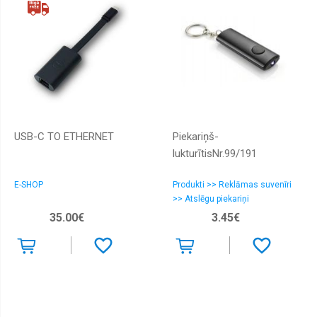
USB-C TO ETHERNET
Piekariņš-
lukturītisNr.99/191
E-SHOP
Produkti >> Reklāmas suvenīri
>> Atslēgu piekariņi
35.00€
3.45€