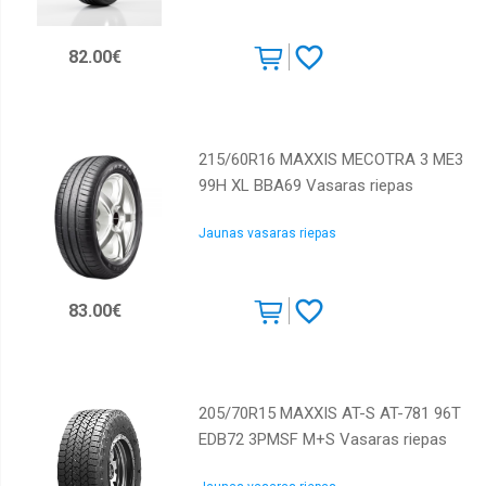
Kumho
Lassa
82.00€
Marshal
Maxxis
Michelin
215/60R16 MAXXIS MECOTRA 3 ME3
99H XL BBA69 Vasaras riepas
Nankang
Nexen
Jaunas vasaras riepas
Nokian
Pirelli
83.00€
Powertrac
Roadcruza
Rotalla
205/70R15 MAXXIS AT-S AT-781 96T
Sailun
EDB72 3PMSF M+S Vasaras riepas
Starmaxx