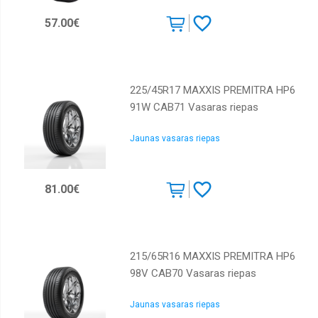
Continental
57.00€
Cooper
Dunlop
Falken
225/45R17 MAXXIS PREMITRA HP6
91W CAB71 Vasaras riepas
Federal
GT
Jaunas vasaras riepas
Radial
General
tyre
81.00€
GiTi
GoodYear
Goodride
215/65R16 MAXXIS PREMITRA HP6
98V CAB70 Vasaras riepas
Gripmax
Hankook
Jaunas vasaras riepas