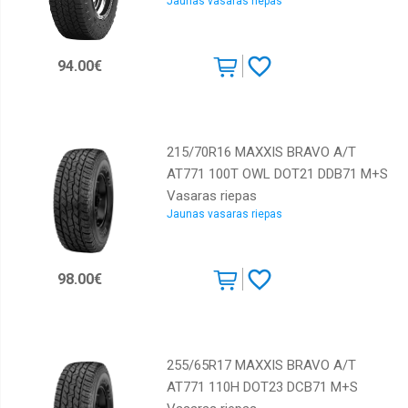
Jaunas vasaras riepas
Sunny
Toyo
94.00€
Tracmax
Triangle
Westlake
215/70R16 MAXXIS BRAVO A/T
Winrun
AT771 100T OWL DOT21 DDB71 M+S
Vasaras riepas
Yokohama
Jaunas vasaras riepas
98.00€
255/65R17 MAXXIS BRAVO A/T
AT771 110H DOT23 DCB71 M+S