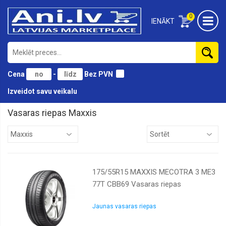
0
IENĀKT
Cena
-
Bez PVN
Izveidot savu veikalu
Vasaras riepas Maxxis
Antares
Atturo
Austone
175/55R15 MAXXIS MECOTRA 3 ME3
BF
Goodrich
77T CBB69 Vasaras riepas
Black
lion
Jaunas vasaras riepas
Bridgestone