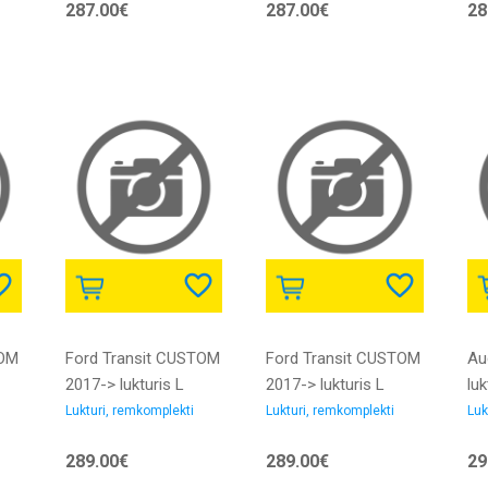
287.00€
287.00€
28
gaismu bez dienas
gaismu bez dienas
di
gaitas gaismas LED
gaitas gaismas LED
be
bloka DEPO
bloka DEPO
ga
TY
D
TOM
Ford Transit CUSTOM
Ford Transit CUSTOM
Au
2017-> lukturis L
2017-> lukturis L
luk
H1/H7/LED ar
H1/H7/LED ar
D5
Lukturi, remkomplekti
Lukturi, remkomplekti
Luk
motoriņu ar LED
motoriņu ar LED
BI
289.00€
289.00€
29
smu
dienas gaitas gaismu
dienas gaitas gaismu
be