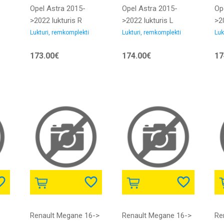
Opel Astra 2015-
Opel Astra 2015-
Op
>2022 lukturis R
>2022 lukturis L
>20
H1/H7/LED ar
H1/H7/LED ar
H1
Lukturi, remkomplekti
Lukturi, remkomplekti
Luk
motoriņu ar LED
motoriņu ar LED
mo
173.00€
174.00€
17
smu
dienas gaitas gaismu
dienas gaitas gaismu
di
bez dienas gaitas
bez dienas gaitas
be
gaismas LED bloka
gaismas LED bloka
ga
DEPO
DEPO
DE
Renault Megane 16->
Renault Megane 16->
Re