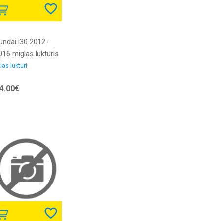
undai i30 2012-
016 miglas lukturis
H8 bez dienas
las lukturi
itas gaismas DRL
4.00€
M/OES