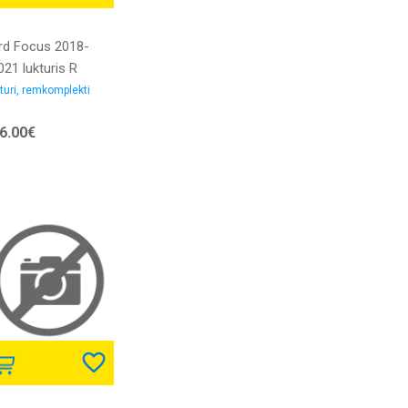
rd Focus 2018-
21 lukturis R
/H7/PY21W gaišs
turi, remkomplekti
 motoriņu ar LED
6.00€
enas gaitas gaismu
z dienas gaitas
ismas LED bloka
C