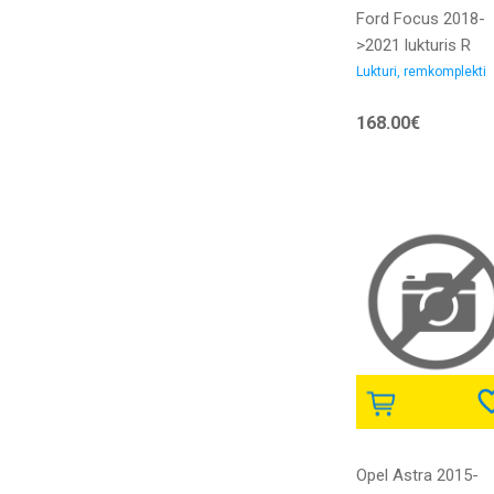
Ford Focus 2018-
>2021 lukturis R
H1/H7 gaišs ar
Lukturi, remkomplekti
motoriņu ar LED
168.00€
dienas gaitas gai
bez dienas gaitas
gaismas LED bloka
DEPO
Opel Astra 2015-