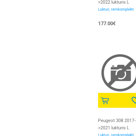
>2022 lukturis L
H1/H7/LED ar
Lukturi, remkomplekti
motoriņu ar LED
177.00€
dienas gaitas gai
bez dienas gaitas
gaismas LED bloka
DEPO
Peugeot 308 2017-
>2021 lukturis L
H7/LED ar motoriņ
Lukturi, remkomplekti