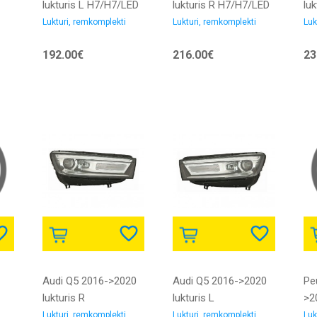
lukturis L H7/H7/LED
lukturis R H7/H7/LED
lu
2016->2017 elektro
2016->2017 elektro
20
Lukturi, remkomplekti
Lukturi, remkomplekti
Luk
bez LED bloka ar
bez LED bloka ar
be
192.00€
216.00€
23
smu
dienas gaitas gaismu
dienas gaitas gaismu
di
bez dienas gaitas
bez dienas gaitas
be
gaismas LED bloka
gaismas LED bloka
ga
DEPO
DEPO
DE
Audi Q5 2016->2020
Audi Q5 2016->2020
Pe
lukturis R
lukturis L
>20
u
D5S/H8/LED/PWY24W
D5S/H8/LED/PWY24W
H7
Lukturi, remkomplekti
Lukturi, remkomplekti
Luk