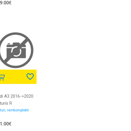
9.00€
enas gaitas gaismu
z dienas gaitas
ismas LED bloka
C
di A3 2016->2020
turis R
S/H8/LED
turi, remkomplekti
XENON ar motoriņu
1.00€
z xenona spuldzes