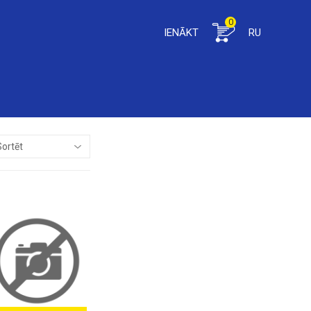
0
IENĀKT
RU