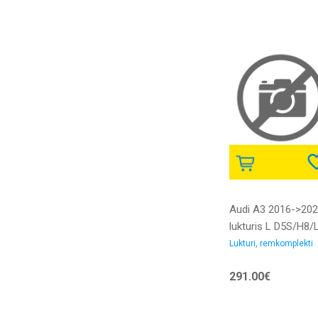
bez dienas gaitas
gaismas LED bloka
DEPO
Audi A3 2016->20
lukturis L D5S/H8/
BIXENON ar motor
Lukturi, remkomplekti
bez xenona spuldz
291.00€
bez balasta ar LED
dienas gaitas gai
bez dienas gaitas