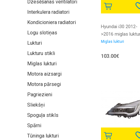
Dzesēšanas ventilatori
Interkulera radiatori
Kondicioniera radiatori
Hyundai i30 2012-
Logu slotiņas
>2016 miglas luktur
R H8 bez dienas
Miglas lukturi
Lukturi
gaitas gaismas DR
Lukturu stikli
103.00€
DEPO
Miglas lukturi
Motora aizsargi
Motora pārsegi
Pagriezieni
Sliekšņi
Spoguļa stikls
Spārni
Tūninga lukturi