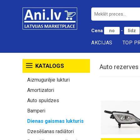
Cena
-
AKCIJAS
TOP P
KATALOGS
Auto rezerves 
Aizmugurējie lukturi
Amortizatori
Auto spuldzes
Bamperi
Dienas gaismas lukturis
Dzesēšanas radiātori