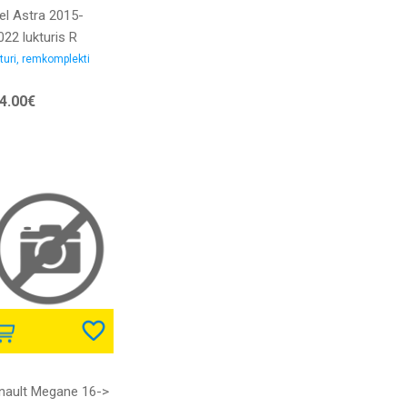
el Astra 2015-
22 lukturis R
/H7/LED ar
turi, remkomplekti
toriņu ar LED
4.00€
enas gaitas gaismu
z dienas gaitas
ismas LED bloka
PO
nault Megane 16->