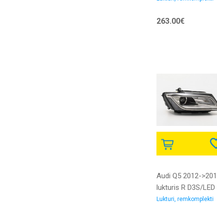
ar LED dienas gait
263.00€
gaismu bez dienas
gaitas gaismas LE
bloka DEPO
Audi Q5 2012->20
lukturis R D3S/LED 
motoriņu bez xen
Lukturi, remkomplekti
spuldzes bez bala