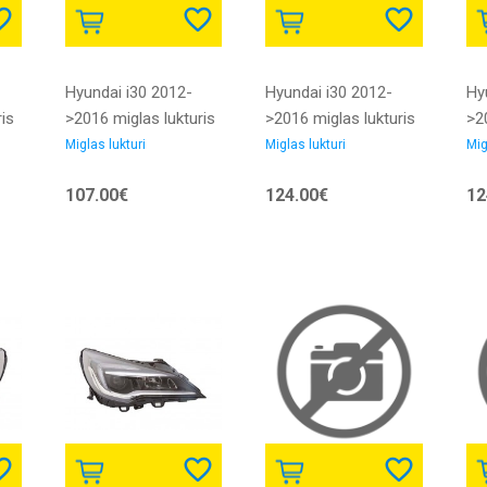
Hyundai i30 2012-
Hyundai i30 2012-
Hy
is
>2016 miglas lukturis
>2016 miglas lukturis
>2
L H8 bez dienas
R H8 bez dienas
L 
Miglas lukturi
Miglas lukturi
Mig
L
gaitas gaismas DRL
gaitas gaismas DRL
ga
107.00€
124.00€
12
DEPO
OEM/OES
OE