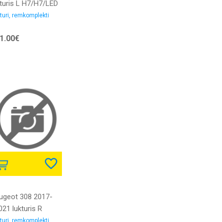
kturis L H7/H7/LED
16->2017 elektro
turi, remkomplekti
z LED bloka ar
1.00€
enas gaitas gaismu
z dienas gaitas
ismas LED bloka
PO
ugeot 308 2017-
21 lukturis R
/LED ar motoriņu
turi, remkomplekti