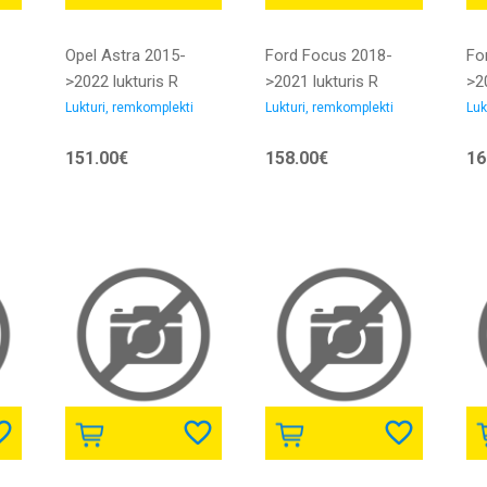
Opel Astra 2015-
Ford Focus 2018-
Fo
>2022 lukturis R
>2021 lukturis R
>20
H1/H7/LED ar
H1/H7 gaišs ar
H1
Lukturi, remkomplekti
Lukturi, remkomplekti
Luk
motoriņu ar LED
motoriņu ar LED
ar
151.00€
158.00€
16
smu
dienas gaitas gaismu
dienas gaitas gaismu
di
bez dienas gaitas
bez dienas gaitas
be
gaismas LED bloka
gaismas LED bloka
ga
TYC
DEPO
TY