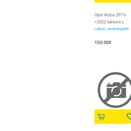
Opel Astra 2015-
>2022 lukturis L
H1/H7/LED ar
Lukturi, remkomplekti
motoriņu ar LED
150.00€
dienas gaitas gai
bez dienas gaitas
gaismas LED bloka
TYC