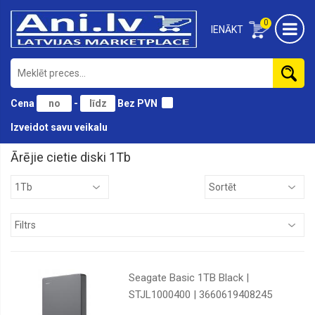
0
IENĀKT
Cena
-
Bez PVN
Izveidot savu veikalu
Ārējie cietie diski 1Tb
1Tb
2Tb
4Tb
500Gb
5Tb
Seagate Basic 1TB Black |
6Tb
STJL1000400 | 3660619408245