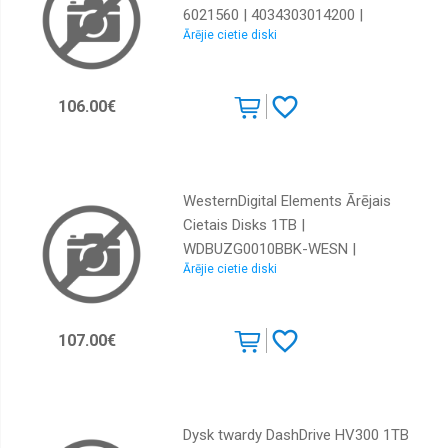
6021560 | 4034303014200 |
Ārējie cietie diski
84717050
106.00€
WesternDigital Elements Ārējais
Cietais Disks 1TB |
WDBUZG0010BBK-WESN |
Ārējie cietie diski
718037855448
107.00€
Dysk twardy DashDrive HV300 1TB