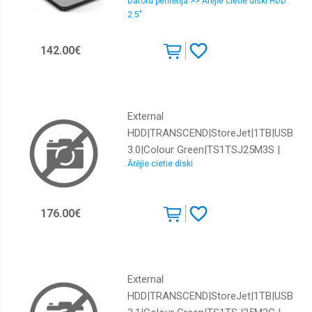
Datoru perifērijā >> Ārējie cietie diski HDD
2.5"
142.00€
External
HDD|TRANSCEND|StoreJet|1TB|USB
3.0|Colour Green|TS1TSJ25M3S |
Ārējie cietie diski
TS1TSJ25M3S | 760557840879
176.00€
External
HDD|TRANSCEND|StoreJet|1TB|USB