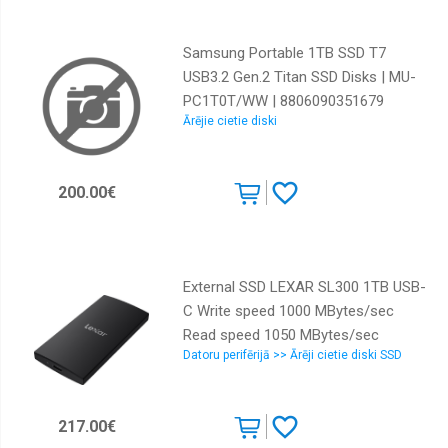
Samsung Portable 1TB SSD T7
USB3.2 Gen.2 Titan SSD Disks | MU-
PC1T0T/WW | 8806090351679
Ārējie cietie diski
200.00€
External SSD LEXAR SL300 1TB USB-
C Write speed 1000 MBytes/sec
Read speed 1050 MBytes/sec
Datoru perifērijā >> Ārēji cietie diski SSD
LSL300001T-RNBNG
217.00€