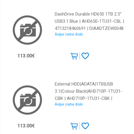
DashDrive Durable HD650 1TB 2.5''
USB3.1 Blue | AHD650-1TU31-CBL |
4713218460691 | DIAADTZEW0048
Ārējie cietie diski
113.00€
External HDD|ADATA|1TB|USB
3.1|Colour Black|AHD710P-1TU31-
CBK | AHD710P-1TU31-CBK |
Ārējie cietie diski
4713218460394
113.00€