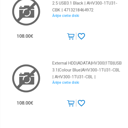
2.5 USB3.1 Black | AHV300-1TU31-
CBK | 4713218464972
Ārējie cietie diski
108.00€
External HDD|ADATA|HV300|1TB|USB
3.1|Colour Blue|AHV300-1TU31-CBL
| AHV300-1TU31-CBL |
Ārējie cietie diski
4713218464996
108.00€