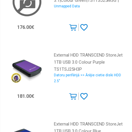
3.1|Colour Green|TS1TSJ25M3G |
Unmapped Data
TS1TSJ25M3G | 760557840695
176.00€
External HDD TRANSCEND StoreJet
1TB USB 3.0 Colour Purple
TS1TSJ25H3P
Datoru perifērijā >> Ārējie cietie diski HDD
2.5"
181.00€
External HDD TRANSCEND StoreJet
1TB USB 3.0 Colour Blue