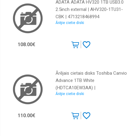
ADATA ADATA HV320 1TB USB3.0
2.5inch external | AHV320-1TU31-
CBK | 4713218468994
Ārējie cietie diski
108.00€
Ārējais cietais disks Toshiba Canvio
Advance 1TB White
(HDTCA10EW3AA) |
Ārējie cietie diski
HDTCA10EW3AA | 4260557511299
110.00€