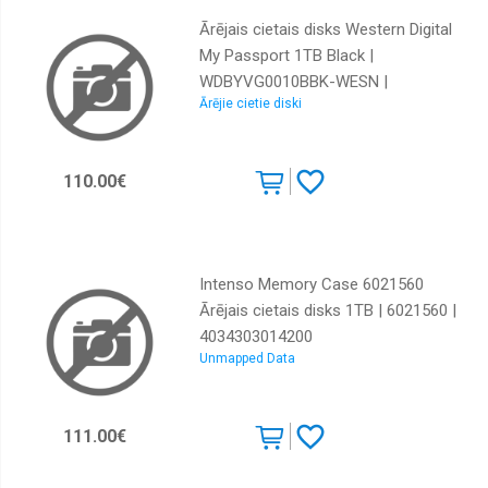
Ārējais cietais disks Western Digital
My Passport 1TB Black |
WDBYVG0010BBK-WESN |
Ārējie cietie diski
718037869469
110.00€
Intenso Memory Case 6021560
Ārējais cietais disks 1TB | 6021560 |
4034303014200
Unmapped Data
111.00€