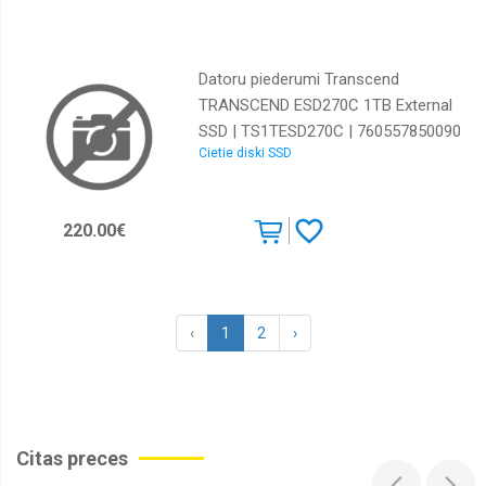
Datoru piederumi Transcend
TRANSCEND ESD270C 1TB External
SSD | TS1TESD270C | 760557850090
Cietie diski SSD
220.00€
‹
1
2
›
Citas preces