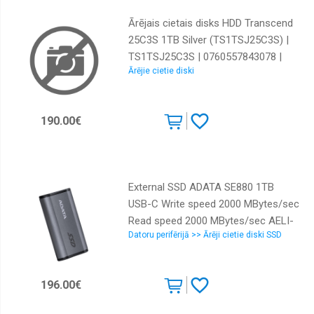
Ārējais cietais disks HDD Transcend
25C3S 1TB Silver (TS1TSJ25C3S) |
TS1TSJ25C3S | 0760557843078 |
Ārējie cietie diski
84717050
190.00€
External SSD ADATA SE880 1TB
USB-C Write speed 2000 MBytes/sec
Read speed 2000 MBytes/sec AELI-
Datoru perifērijā >> Ārēji cietie diski SSD
SE880-1TCGY
196.00€