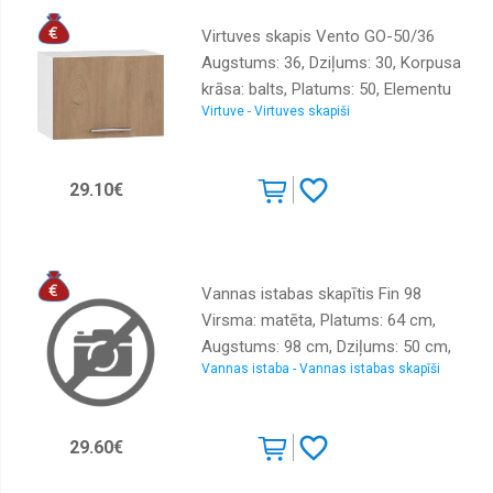
Virtuves skapis Vento GO-50/36
Augstums: 36, Dziļums: 30, Korpusa
krāsa: balts, Platums: 50, Elementu
Virtuve - Virtuves skapiši
krāsa: ozols, Ar durtiņam: 1, Virsma:
Matēts, Materiāls : LKSP
29.10€
Vannas istabas skapītis Fin 98
Virsma: matēta, Platums: 64 cm,
Augstums: 98 cm, Dziļums: 50 cm,
Vannas istaba - Vannas istabas skapīši
Materiāls: LKSP + finieris, Ar spoguli:
nē, Krāsa: melns
29.60€