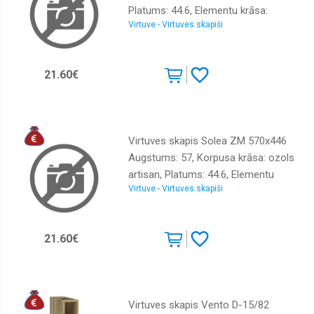
Platums: 44.6, Elementu krāsa:
Virtuve - Virtuves skapiši
kašmira, Virsma: Matēts, Materiāls :
LKSP + melamīns
21.60€
Virtuves skapis Solea ZM 570x446
Augstums: 57, Korpusa krāsa: ozols
artisan, Platums: 44.6, Elementu
Virtuve - Virtuves skapiši
krāsa: kašmira, Virsma: Matēts,
Materiāls : LKSP
21.60€
Virtuves skapis Vento D-15/82