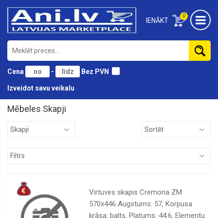
0
IENĀKT
Cena
-
Bez PVN
Izveidot savu veikalu
Mēbeles Skapji
Birojam
Bērnu
Divāni
Dārza
Galdi
Virtuves skapis Cremona ZM
Gultas
570x446 Augstums: 57, Korpusa
krāsa: balts, Platums: 44.6, Elementu
Guļamistabai