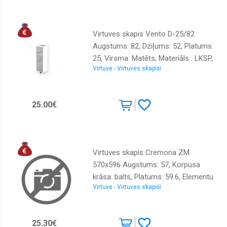
Virtuves skapis Vento D-25/82
Augstums: 82, Dziļums: 52, Platums:
25, Virsma: Matēts, Materiāls : LKSP,
Virtuve - Virtuves skapiši
Krāsa: balts
25.00€
Virtuves skapis Cremona ZM
570x596 Augstums: 57, Korpusa
krāsa: balts, Platums: 59.6, Elementu
Virtuve - Virtuves skapiši
krāsa: ozols cremona, Virsma:
Matēts, Materiāls : LKSP + melamīns
25.30€