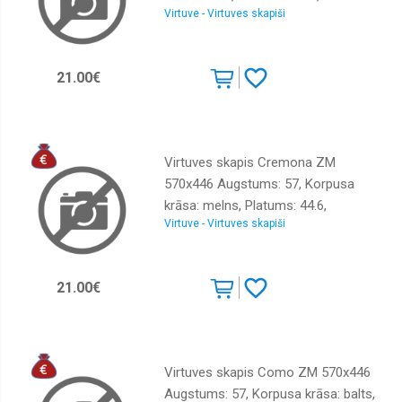
Virtuve - Virtuves skapiši
krāsa: ozols cremona, Virsma:
Komplekti
Matēts, Materiāls : LKSP + melamīns
Krēsli
21.00€
Kumodes
Matrači
Moduļu
sistēmas
Virtuves skapis Cremona ZM
570x446 Augstums: 57, Korpusa
Plaukti
krāsa: melns, Platums: 44.6,
Priekšnama
Virtuve - Virtuves skapiši
Elementu krāsa: ozols cremona,
Sekcijas
Virsma: Matēts, Materiāls : LKSP +
melamīns
Skapji
21.00€
Viesistaba
Virtuves
Virtuves skapis Como ZM 570x446
Augstums: 57, Korpusa krāsa: balts,