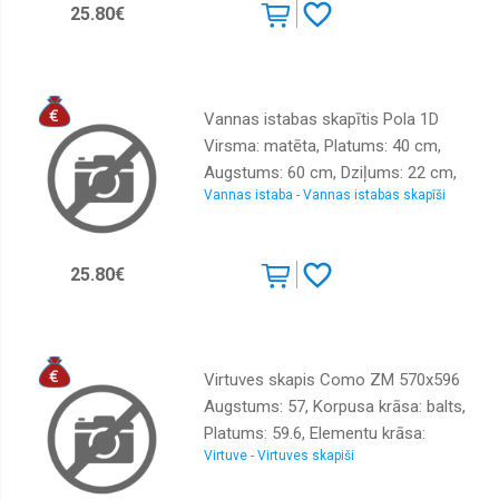
25.80€
Vannas istabas skapītis Pola 1D
Virsma: matēta, Platums: 40 cm,
Augstums: 60 cm, Dziļums: 22 cm,
Vannas istaba - Vannas istabas skapīši
Materiāls: KSP, Sienas: 1, Ar spoguli:
jā, Krāsa: ozols sonoma
25.80€
Virtuves skapis Como ZM 570x596
Augstums: 57, Korpusa krāsa: balts,
Platums: 59.6, Elementu krāsa:
Virtuve - Virtuves skapiši
kašmira, Virsma: Matēts, Materiāls :
LKSP + melamīns