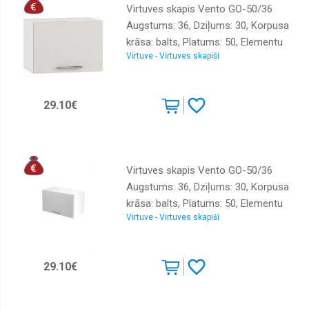
Virtuves skapis Vento GO-50/36
Augstums: 36, Dziļums: 30, Korpusa
krāsa: balts, Platums: 50, Elementu
Virtuve - Virtuves skapiši
krāsa: kašmira, Ar durtiņam: 1,
Virsma: Matēts, Materiāls : LKSP
29.10€
Virtuves skapis Vento GO-50/36
Augstums: 36, Dziļums: 30, Korpusa
krāsa: balts, Platums: 50, Elementu
Virtuve - Virtuves skapiši
krāsa: gaiši pelēks, Ar durtiņam: 1,
Virsma: Matēts, Materiāls : LKSP
29.10€