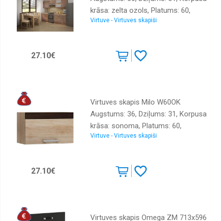
krāsa: zelta ozols, Platums: 60,
Virtuve - Virtuves skapiši
Elementu krāsa: ozols tobaco, Ar
durtiņam: 1, Virsma: Matēts,
Materiāls : laminēta KSP
27.10€
Virtuves skapis Milo W60OK
Augstums: 36, Dziļums: 31, Korpusa
krāsa: sonoma, Platums: 60,
Virtuve - Virtuves skapiši
Elementu krāsa: sonoma, Ar
durtiņam: 1, Virsma: Matēts,
Materiāls : laminēta KSP
27.10€
Virtuves skapis Omega ZM 713x596