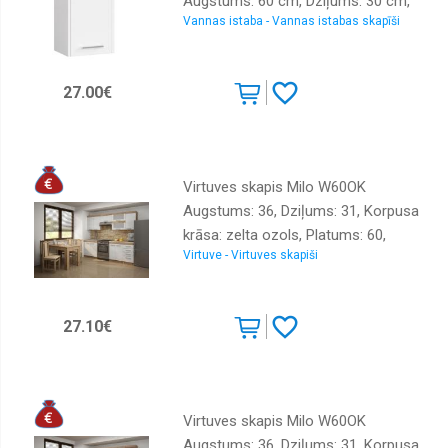
Augstums: 60 cm, Dziļums: 30 cm,
Vannas istaba - Vannas istabas skapīši
Korpusa krāsa: balts, Materiāls: LKSP
+ finieris, Elementu krāsa: balts,
Sienas: 1, Ar spoguli: nē
27.00€
Virtuves skapis Milo W60OK
Augstums: 36, Dziļums: 31, Korpusa
krāsa: zelta ozols, Platums: 60,
Virtuve - Virtuves skapiši
Elementu krāsa: baltais ozols, Ar
durtiņam: 1, Virsma: Matēts,
Materiāls : laminēta KSP
27.10€
Virtuves skapis Milo W60OK
Augstums: 36, Dziļums: 31, Korpusa