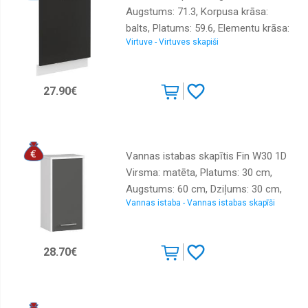
Augstums: 71.3, Korpusa krāsa:
balts, Platums: 59.6, Elementu krāsa:
Virtuve - Virtuves skapiši
melns, Virsma: Matēts, Materiāls :
LKSP + melamīns
27.90€
Vannas istabas skapītis Fin W30 1D
Virsma: matēta, Platums: 30 cm,
Augstums: 60 cm, Dziļums: 30 cm,
Vannas istaba - Vannas istabas skapīši
Korpusa krāsa: balts, Materiāls: LKSP
+ finieris, Elementu krāsa: grafīts,
Sienas: 1, Ar spoguli: nē
28.70€