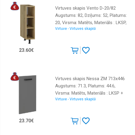
Virtuves skapis Vento D-20/82
Augstums: 82, Dziļums: 52, Platums:
20, Virsma: Matēts, Materiāls : LKSP,
Virtuve - Virtuves skapiši
Krāsa: ozols craft zelts
23.60€
Virtuves skapis Nessa ZM 713x446
Augstums: 71.3, Platums: 44.6,
Virsma: Matēts, Materiāls : LKSP +
Virtuve - Virtuves skapiši
melamīns, Krāsa: antracīts
23.70€