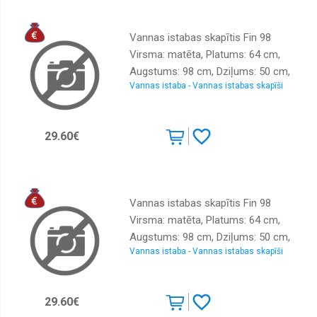
Vannas istabas skapītis Fin 98
Virsma: matēta, Platums: 64 cm,
Augstums: 98 cm, Dziļums: 50 cm,
Vannas istaba - Vannas istabas skapīši
Materiāls: LKSP + finieris, Ar spoguli:
nē, Krāsa: ozols sonoma
29.60€
Vannas istabas skapītis Fin 98
Virsma: matēta, Platums: 64 cm,
Augstums: 98 cm, Dziļums: 50 cm,
Vannas istaba - Vannas istabas skapīši
Materiāls: LKSP + finieris, Ar spoguli:
nē, Krāsa: balts
29.60€