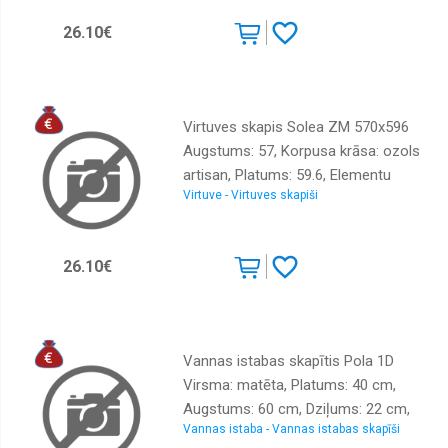
26.10€
Virtuves skapis Solea ZM 570x596
Augstums: 57, Korpusa krāsa: ozols
artisan, Platums: 59.6, Elementu
Virtuve - Virtuves skapiši
krāsa: kašmira, Virsma: Matēts,
Materiāls : LKSP
26.10€
Vannas istabas skapītis Pola 1D
Virsma: matēta, Platums: 40 cm,
Augstums: 60 cm, Dziļums: 22 cm,
Vannas istaba - Vannas istabas skapīši
Materiāls: KSP, Sienas: 1, Ar spoguli: