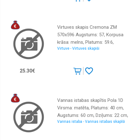
Virtuves skapis Cremona ZM
570x596 Augstums: 57, Korpusa
krāsa: melns, Platums: 59.6,
Virtuve - Virtuves skapiši
Elementu krāsa: ozols cremona,
Virsma: Matēts, Materiāls : LKSP +
melamīns
25.30€
Vannas istabas skapītis Pola 1D
Virsma: matēta, Platums: 40 cm,
Augstums: 60 cm, Dziļums: 22 cm,
Vannas istaba - Vannas istabas skapīši
Materiāls: KSP, Sienas: 1, Ar spoguli:
jā, Krāsa: balts