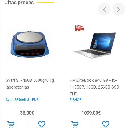
Citas preces
Svari SF-460B 5000g/0,1g
HP EliteBook 840 G8 - i5-
laboratorijas
1135G7, 16GB, 256GB SSD,
FHD
Svari SF460B 31 EUR
E-SHOP
36.00€
1099.00€