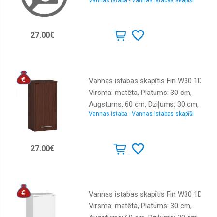
Vannas istaba - Vannas istabas skapīši
Korpusa krāsa: ozols artisan,
Materiāls: LKSP + finieris, Elementu
krāsa: ozols artisan, Sienas: 1, Ar
27.00€
spoguli: nē
Vannas istabas skapītis Fin W30 1D
Virsma: matēta, Platums: 30 cm,
Augstums: 60 cm, Dziļums: 30 cm,
Vannas istaba - Vannas istabas skapīši
Korpusa krāsa: kastanis venge,
Materiāls: LKSP + finieris, Elementu
krāsa: kastanis venge, Sienas: 1, Ar
27.00€
spoguli: nē
Vannas istabas skapītis Fin W30 1D
Virsma: matēta, Platums: 30 cm,