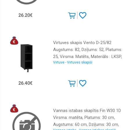
jā, Krāsa: ozols artisan
26.20€
Virtuves skapis Vento D-25/82
Augstums: 82, Dziļums: 52, Platums:
25, Virsma: Matēts, Materiāls : LKSP,
Virtuve - Virtuves skapiši
Krāsa: melns
26.40€
Vannas istabas skapītis Fin W30 1D
Virsma: matēta, Platums: 30 cm,
Augstums: 60 cm, Dziļums: 30 cm,