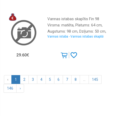
Vannas istabas skapītis Fin 98
Virsma: matēta, Platums: 64 cm,
Augstums: 98 cm, Dziļums: 50 cm,
Vannas istaba - Vannas istabas skapīši
Materiāls: LKSP + finieris, Ar spoguli:
nē, Krāsa: grafīts
29.60€
‹
1
2
3
4
5
6
7
8
...
145
146
›