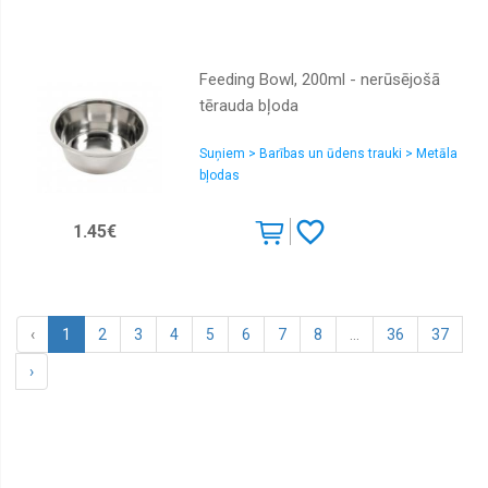
Feeding Bowl, 200ml - nerūsējošā
tērauda bļoda
Suņiem > Barības un ūdens trauki > Metāla
bļodas
1.45€
‹
1
2
3
4
5
6
7
8
...
36
37
›