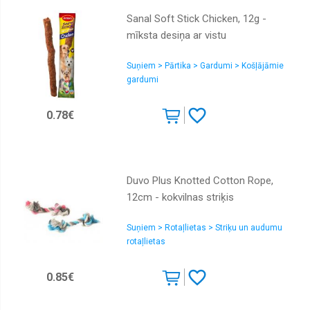
Sanal Soft Stick Chicken, 12g -
mīksta desiņa ar vistu
Suņiem > Pārtika > Gardumi > Košļājāmie
gardumi
0.78€
Duvo Plus Knotted Cotton Rope,
12cm - kokvilnas striķis
Suņiem > Rotaļlietas > Striķu un audumu
rotaļlietas
0.85€