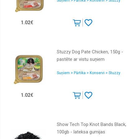
Suņiem > Pārtika > Konservi > Stuzzy
1.02€
Stuzzy Dog Pate Chicken, 150g -
pastēte ar vistu suņiem
Suņiem > Pārtika > Konservi > Stuzzy
1.02€
Show Tech Top Knot Bands Black,
100gb - lateksa gumijas