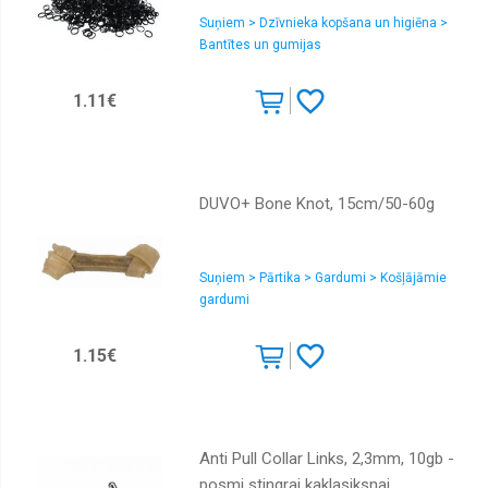
Suņiem > Dzīvnieka kopšana un higiēna >
Bantītes un gumijas
1.11€
DUVO+ Bone Knot, 15cm/50-60g
Suņiem > Pārtika > Gardumi > Košļājāmie
gardumi
1.15€
Anti Pull Collar Links, 2,3mm, 10gb -
posmi stingrai kaklasiksnai