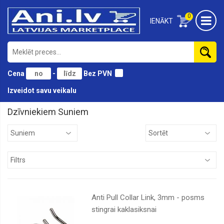
0
IENĀKT
Cena
-
Bez PVN
Izveidot savu veikalu
Dzīvniekiem Suniem
Grauzējiem
Putniem
Reptīlijām
Suniem
Zivtiniem
Anti Pull Collar Link, 3mm - posms
Кaķiem
stingrai kaklasiksnai