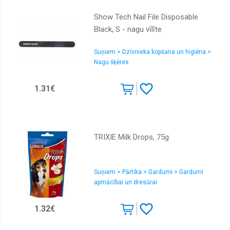
Show Tech Nail File Disposable
Black, S - nagu vīlīte
Suņiem > Dzīvnieka kopšana un higiēna >
Nagu šķēres
1.31€
TRIXIE Milk Drops, 75g
Suņiem > Pārtika > Gardumi > Gardumi
apmācībai un dresūrai
1.32€