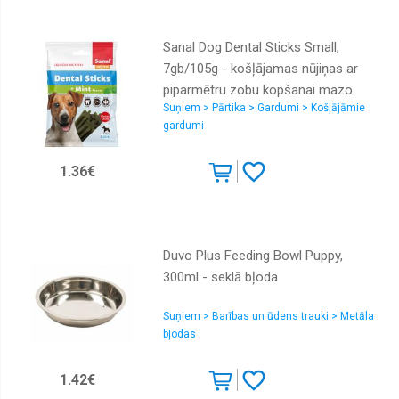
Sanal Dog Dental Sticks Small,
7gb/105g - košļājamas nūjiņas ar
piparmētru zobu kopšanai mazo
Suņiem > Pārtika > Gardumi > Košļājāmie
šķirņu suņiem
gardumi
1.36€
Duvo Plus Feeding Bowl Puppy,
300ml - seklā bļoda
Suņiem > Barības un ūdens trauki > Metāla
bļodas
1.42€