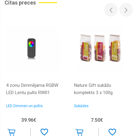
Citas preces
4 zonu Dimmējama RGBW
Nature Gift sukāžu
LED Lentu pults RW01
komplekts 3 x 100g
LED Dimmeri un pultis
Sukādes
39.96€
7.50€