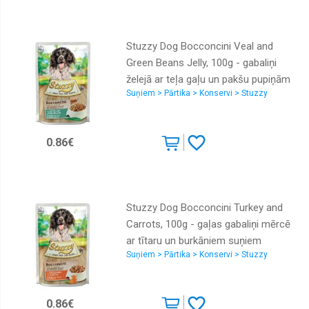
Stuzzy Dog Bocconcini Veal and
Green Beans Jelly, 100g - gabaliņi
želejā ar teļa gaļu un pakšu pupiņām
Suņiem > Pārtika > Konservi > Stuzzy
suņiem
0.86€
Stuzzy Dog Bocconcini Turkey and
Carrots, 100g - gaļas gabaliņi mērcē
ar tītaru un burkāniem suņiem
Suņiem > Pārtika > Konservi > Stuzzy
0.86€