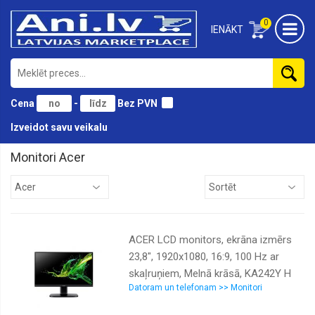
0
IENĀKT
Cena
-
Bez PVN
Izveidot savu veikalu
Monitori Acer
AOC
Acer
Asus
ACER LCD monitors, ekrāna izmērs
Benq
23,8", 1920x1080, 16:9, 100 Hz ar
Dahua
skaļruņiem, Melnā krāsā, KA242Y H
Dell
Datoram un telefonam >> Monitori
HP