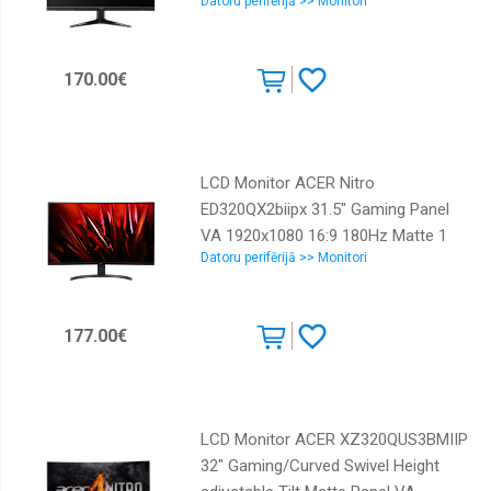
Datoru perifērijā >> Monitori
UM.HQ1EE.303
170.00€
LCD Monitor ACER Nitro
ED320QX2biipx 31.5" Gaming Panel
VA 1920x1080 16:9 180Hz Matte 1
Datoru perifērijā >> Monitori
ms Tilt Colour Black UM.JE0EE.201
177.00€
LCD Monitor ACER XZ320QUS3BMIIP
32" Gaming/Curved Swivel Height