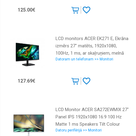
LG
125.00€
Lenovo
Philips
LCD monitors ACER EK271 E, Ekrāna
Samsung
izmērs 27" matēts, 1920x1080,
ViewSonic
100Hz, 1 ms, ar skaļruņiem, melnā
Datoram un telefonam >> Monitori
krāsā
127.69€
LCD Monitor ACER SA272EWMIX 27"
Panel IPS 1920x1080 16:9 100 Hz
Matte 1 ms Speakers Tilt Colour
Datoru perifērijā >> Monitori
White UM.HS2EE.E18