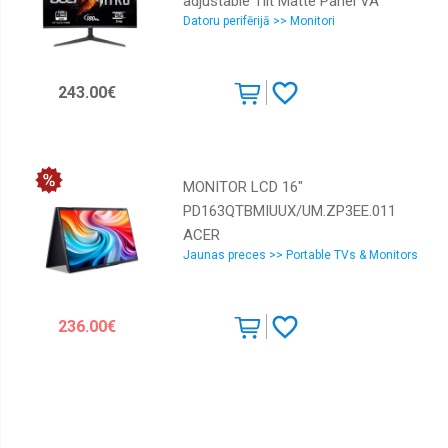
adjustable Tilt Matte Panel VA
Datoru perifērijā >> Monitori
2560x1440 16:9 180Hz 6 ms
Speakers Colour Black UM.JX0EE.305
243.00€
MONITOR LCD 16"
PD163QTBMIUUX/UM.ZP3EE.011
ACER
Jaunas preces >> Portable TVs & Monitors
236.00€