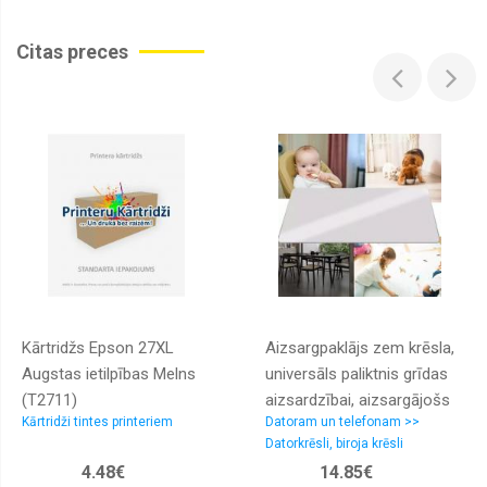
Citas preces
Kārtridžs Epson 27XL
Aizsargpaklājs zem krēsla,
Augstas ietilpības Melns
universāls paliktnis grīdas
(T2711)
aizsardzībai, aizsargājošs
Kārtridži tintes printeriem
Datoram un telefonam >>
paklājs ofisa krēsliem, 100 x
Datorkrēsli, biroja krēsli
140 cm, caurspīdīgs
4.48€
14.85€