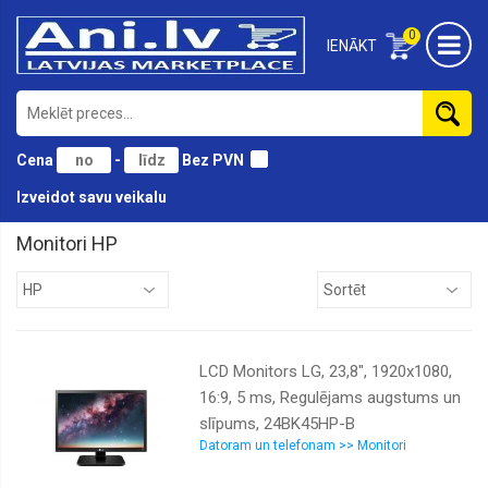
0
IENĀKT
Cena
-
Bez PVN
Izveidot savu veikalu
Monitori HP
AOC
Acer
Asus
LCD Monitors LG, 23,8", 1920x1080,
Benq
16:9, 5 ms, Regulējams augstums un
Dahua
slīpums, 24BK45HP-B
Dell
Datoram un telefonam >> Monitori
HP