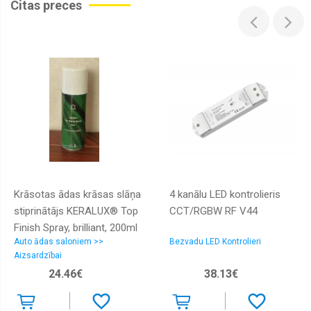
Citas preces
Krāsotas ādas krāsas slāņa
4 kanālu LED kontrolieris
stiprinātājs KERALUX® Top
CCT/RGBW RF V44
Finish Spray, brilliant, 200ml
Auto ādas saloniem >>
Bezvadu LED Kontrolieri
Aizsardzībai
24.46€
38.13€