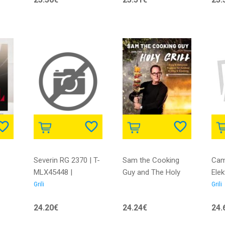
s
stick grill plates | AD
3052 |
5903887801959
ddle
Severin RG 2370 | T-
Sam the Cooking
Cam
MLX45448 |
Guy and The Holy
Elek
4008146036804
Grill
210
Grili
Grili
590
24.20€
24.24€
24.