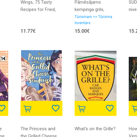
Wings, 75 Tasty
Pārnēsājams
SUD
Recipes for Fried,
kempinga grils,
nive
Baked & Grilled
portatīvs un
vol
Tūrismam >> Tūrisma
inventārs
Chicken
saliekams ceļojumu
PAG
11.77€
15.00€
15.
ogļu BBQ mangālis
cm 
e
The Princess and
What's on the Grille?
How 
ime
the Grilled Cheese
Veg