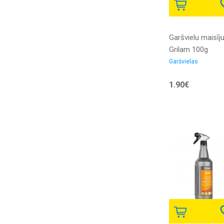
Garšvielu maisī
Grilam 100g
Garšvielas
1.90€