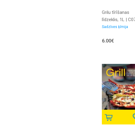
Grilu tīrīšanas
līdzeklis, 1L | C0
5907513271093
Sadzīves ķīmija
6.00€