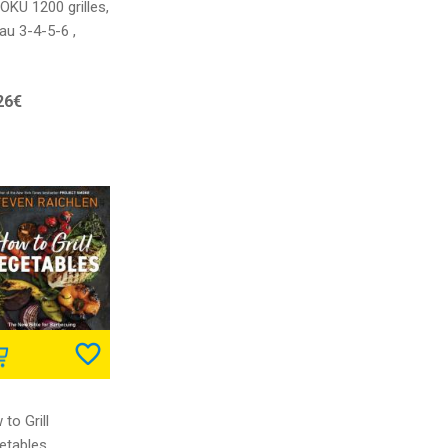
OKU 1200 grilles,
au 3-4-5-6 ,
ume 1, 200
ES, 15,24 x 22,86
26€
(6X9po)
to Grill
etables