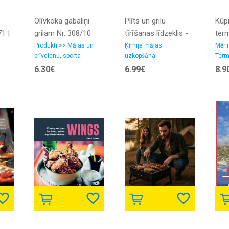
Olīvkoka gabaliņi
Plīts un grilu
Kūp
71 |
grilam Nr. 308/10
tīrīšanas līdzeklis -
ter
HENDLEX GREASE
vai 
Produkti >> Mājas un
Ķīmija mājas
Mēri
brīvdienu, sporta
uzkopšānai
Term
CLEANER 250ml
kūpi
piederumi >> Olīvkoka
6.30€
6.99€
8.9
250 
izstrādājumi
kūp
kont