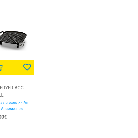
 FRYER ACC
LL
/HD9926/00
as preces >> Air
r Accessories
LIPS
00€