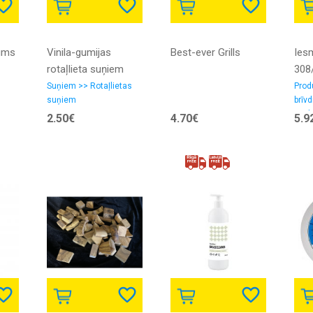
jums
Vinila-gumijas
Best-ever Grills
Iesm
rotaļlieta suņiem
308
CHIKEN - GRILL
Suņiem >> Rotaļlietas
Prod
suņiem
brīvd
19cm
pied
2.50€
4.70€
5.9
izst