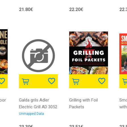
8056420221640
5901299914625 |
21.80€
22.20€
22.
10869705665
oor
Galda grils Adler
Grilling with Foil
Smok
Electric Grill AD 3052
Packets
wit
Table, 1200 W,
Unmapped Data
sy
Stainless steel, Non-
23.30€
23.51€
23.