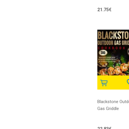
21.75€
Blackstone Outd
Gas Griddle
Cookbook, 300
Delicious and Ea
22.83€