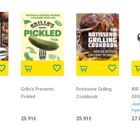
Grillo's Presents
Rotisserie Grilling
AIR
Pickled
Cookbook
GRI
SET
Jaun
Frye
PHI
25.91€
25.91€
27.