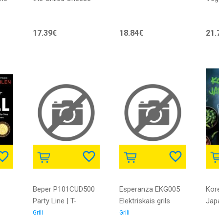
Sandwich (A Graphic
Novel)
17.39€
18.84€
21.
Beper P101CUD500
Esperanza EKG005
Kor
Party Line | T-
Elektriskais grils
Japa
MLX41979 |
750W | EKG005 |
Grili
Grili