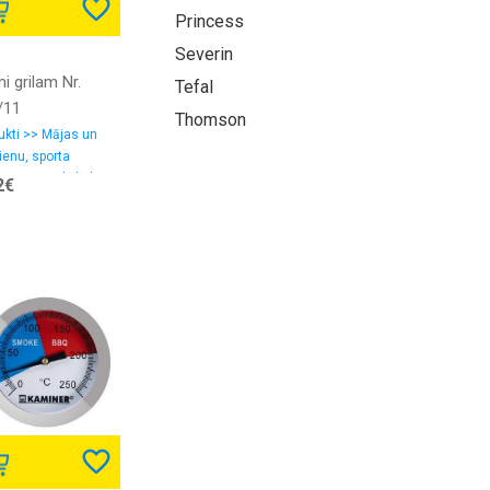
Princess
Severin
i grilam Nr.
Tefal
/11
Thomson
ukti >> Mājas un
ienu, sporta
erumi >> Olīvkoka
2€
rādājumi