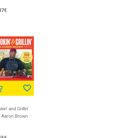
37€
in' and Grillin'
h Aaron Brown
55€