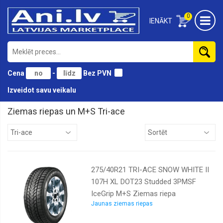
0
IENĀKT
Cena
-
Bez PVN
Izveidot savu veikalu
Ziemas riepas un M+S Tri-ace
Antares
Austone
Bridgestone
275/40R21 TRI-ACE SNOW WHITE II
Continental
107H XL DOT23 Studded 3PMSF
Cooper
IceGrip M+S Ziemas riepa
Diamondback
Jaunas ziemas riepas
Doublestar