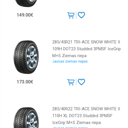
Kumho
149.00€
Lassa
Laufenn
Marshal
285/45R21 TRI-ACE SNOW WHITE II
Maxxis
109H DOT23 Studded 3PMSF IceGrip
Michelin
M+S Ziemas riepa
Jaunas ziemas riepas
Nankang
Nokian
173.00€
Nordman
Orium
Ovation
285/40R22 TRI-ACE SNOW WHITE II
Pirelli
110H XL DOT23 Studded 3PMSF
Rotalla
IceGrip M+S Ziemas riepa