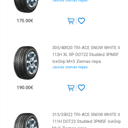
Jaunas ziemas riepas
Sailun
Sava
175.00€
Starmaxx
Taurus
Tigar
305/40R20 TRI-ACE SNOW WHITE II
Toyo
112H XL RP DOT22 Studded 3PMSF
Tracmax
IceGrip M+S Ziemas riepa
Jaunas ziemas riepas
Tri-
ace
Triangle
190.00€
Viking
Vredestein
Westlake
315/35R22 TRI-ACE SNOW WHITE II
Yokohama
111H DOT23 Studded 3PMSF IceGrip