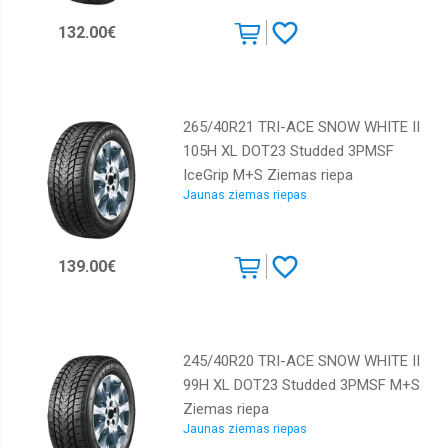
Dunlop
132.00€
Falken
Federal
265/40R21 TRI-ACE SNOW WHITE II
GT
Radial
105H XL DOT23 Studded 3PMSF
IceGrip M+S Ziemas riepa
GiTi
Jaunas ziemas riepas
Gislaved
GoodYear
139.00€
Goodride
Greenmax
Gripmax
245/40R20 TRI-ACE SNOW WHITE II
Hankook
99H XL DOT23 Studded 3PMSF M+S
Horizon
Ziemas riepa
Jaunas ziemas riepas
Kormoran