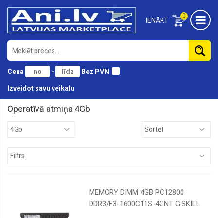
0
IENĀKT
Cena
-
Bez PVN
Izveidot savu veikalu
Operatīvā atmiņa 4Gb
16Gb
32Gb
4Gb
64Gb
8Gb
MEMORY DIMM 4GB PC12800
DDR3/F3-1600C11S-4GNT G.SKILL