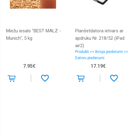
Miežu iesals "BEST MALZ -
Planšetdatora ietvars ar
Munich", 5 kg
apdruku Nr. 218/52 (iPad
air2)
Produkti >> Biroja piederumi >>
Datoru piederumi
7.95€
17.19€