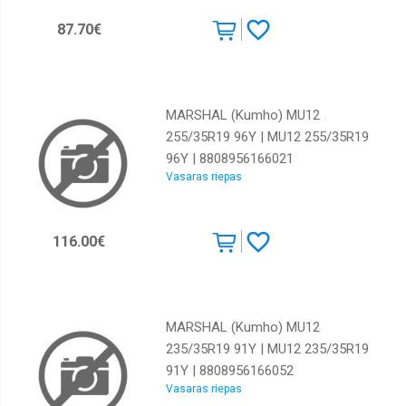
Continental
87.70€
Cooper
Dunlop
Falken
MARSHAL (Kumho) MU12
255/35R19 96Y | MU12 255/35R19
Federal
96Y | 8808956166021
GT
Vasaras riepas
Radial
General
tyre
116.00€
GiTi
GoodYear
Goodride
MARSHAL (Kumho) MU12
235/35R19 91Y | MU12 235/35R19
Gripmax
91Y | 8808956166052
Hankook
Vasaras riepas