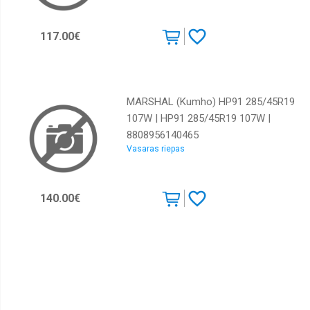
Kumho
Lassa
117.00€
Marshal
Maxxis
Michelin
MARSHAL (Kumho) HP91 285/45R19
107W | HP91 285/45R19 107W |
Nankang
8808956140465
Nexen
Vasaras riepas
Nokian
Pirelli
140.00€
Powertrac
Roadcruza
Rotalla
Sailun
Starmaxx