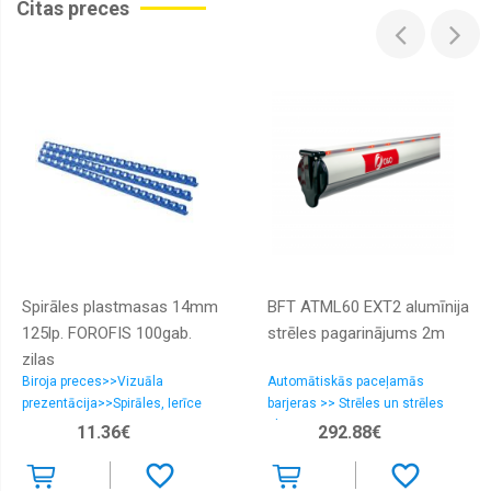
Citas preces
Sunny
Toyo
Tracmax
Triangle
Westlake
Winrun
Yokohama
Spirāles plastmasas 14mm
BFT ATML60 EXT2 alumīnija
125lp. FOROFIS 100gab.
strēles pagarinājums 2m
zilas
Biroja preces>>Vizuāla
Automātiskās paceļamās
prezentācija>>Spirāles, Ierīce
barjeras >> Strēles un strēles
iesiešanai
aksesuāri
11.36€
292.88€