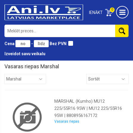
0
IENĀKT
Cena
-
Bez PVN
Izveidot savu veikalu
Vasaras riepas Marshal
Antares
Atturo
Austone
MARSHAL (Kumho) MU12
BF
Goodrich
225/55R16 95W | MU12 225/55R16
95W | 8808956167172
Black
lion
Vasaras riepas
Bridgestone