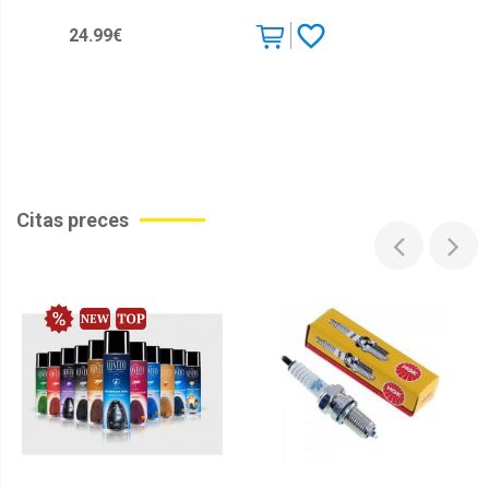
Piederumi
24.99€
Pistoles
Slīpmašīnas
Sļūtenes
Triecienatslēgas
Citas preces