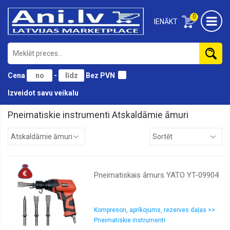
0
IENĀKT
Cena
-
Bez PVN
Izveidot savu veikalu
Pneimatiskie instrumenti Atskaldāmie āmuri
Atskaldāmie
āmuri
Gaisa
pistoles
Pneimatiskais āmurs YATO YT-09904
Komplekti
Kompresori
Krāsu
Kompresori, aprīkojums, rezerves daļas >>
smidzinatāji
Pneimatiskie instrumenti