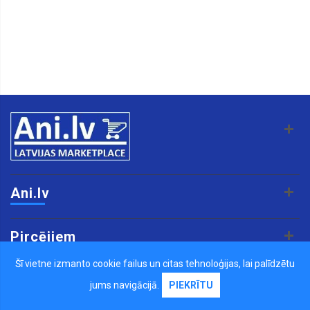
Ani.lv
Pircējiem
Šī vietne izmanto cookie failus un citas tehnoloģijas, lai palīdzētu
Pārdevējiem
jums navigācijā.
PIEKRĪTU