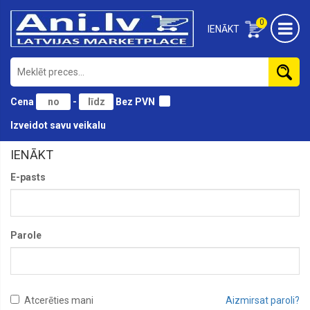
0
IENĀKT
Cena
-
Bez PVN
Izveidot savu veikalu
IENĀKT
E-pasts
Parole
Atcerēties mani
Aizmirsat paroli?