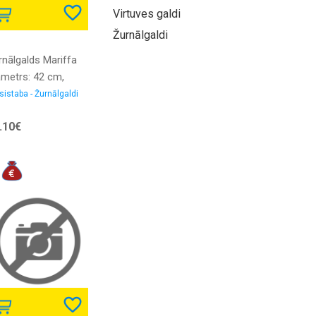
Virtuves galdi
Žurnālgaldi
rnālgalds Mariffa
ametrs: 42 cm,
rpusa krāsa:
sistaba - Žurnālgaldi
lēks, Elementu
.10€
āsa: melns,
gstums: 41 cm,
rma: apaļš,
teriāls: MDF +
āls + finieris