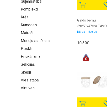
Guļamistabai
Komplekti
Krēsli
Galds bērnu
Kumodes
59x59x47cm TAV
| 8009271060500 |
Dārza mēbeles
Matrači
8009271060500 |
Moduļu sistēmas
10.50€
1060500
Plaukti
Priekšnama
Sekcijas
Skapji
Viesistaba
Virtuves