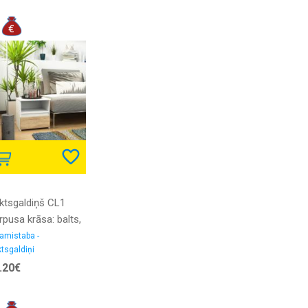
06006
ktsgaldiņš CL1
rpusa krāsa: balts,
ementu krāsa:
amistaba -
tsgaldiņi
noma, Platums: 40
.20€
, Dziļums: 35 cm,
gstums: 40 cm,
gatavošanas