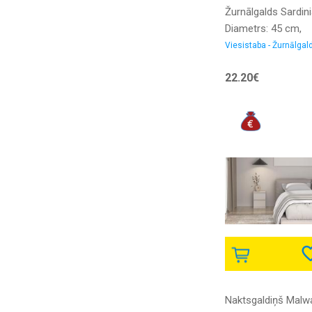
Žurnālgalds Sardin
Diametrs: 45 cm,
Augstums: 48 cm,
Viesistaba - Žurnālgald
Virsma: stikla, For
22.20€
apaļš, Materiāls:
metāls + stikls, Kr
caurspīdīgs
Naktsgaldiņš Malw