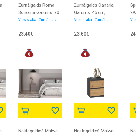
ia
Žurnālgalds Roma
Žurnālgalds Canaria
Sp
Sonoma Garums: 90
Garums: 45 cm,
29
cm, Platums: 51 cm,
Platums: 45 cm,
Pl
i
Viesistaba - Žurnālgaldi
Viesistaba - Žurnālgaldi
Vie
ma:
Augstums: 43 cm,
Augstums: 51 cm,
Au
23.40€
23.60€
24
Virsma: matēta,
Virsma: stikla, Forma:
For
āsa:
Forma: taisnstūra,
kvadrāta, Materiāls:
Sp
Materiāls: LKSP +
tērauds, Krāsa:
Ar
finieris, Krāsa:
caurspīdīgs
sonoma
a
Naktsgaldiņš Malwa
Naktsgaldiņš Malwa
Na