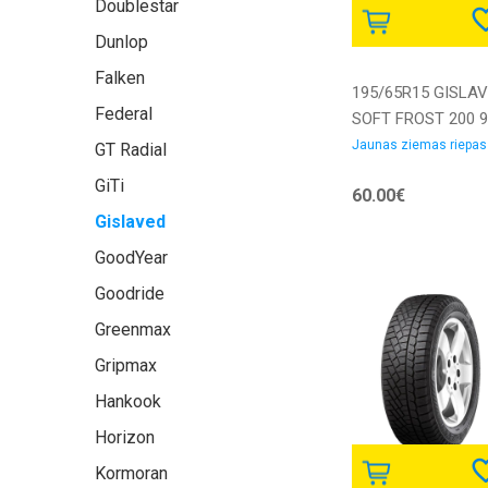
Doublestar
Dunlop
Falken
195/65R15 GISLA
Federal
SOFT FROST 200 
XL Friction EEB72
Jaunas ziemas riepas
GT Radial
3PMSF M+S Ziem
GiTi
60.00€
riepa
Gislaved
GoodYear
Goodride
Greenmax
Gripmax
Hankook
Horizon
Kormoran