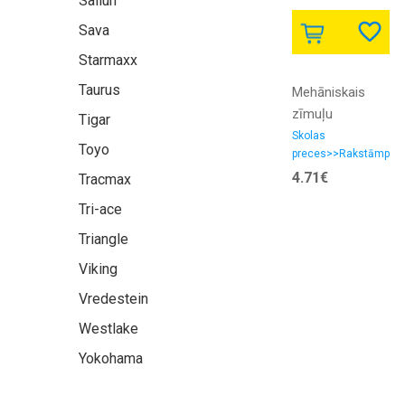
Sailun
Sava
Starmaxx
Taurus
Mehāniskais
zīmuļu
Tigar
asināmais
Skolas
Toyo
preces>>Rakstāmpied
FOROFIS
asināmie
4.71€
Tracmax
Tri-ace
Triangle
Viking
Vredestein
Westlake
Yokohama