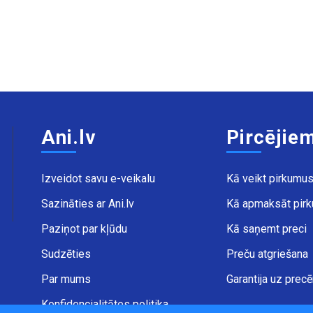
Ani.lv
Pircējie
Izveidot savu e-veikalu
Kā veikt pirkumu
Sazināties ar Ani.lv
Kā apmaksāt pir
Paziņot par kļūdu
Kā saņemt preci
Sudzēties
Preču atgriešana
Par mums
Garantija uz prec
Konfidencialitātes politika