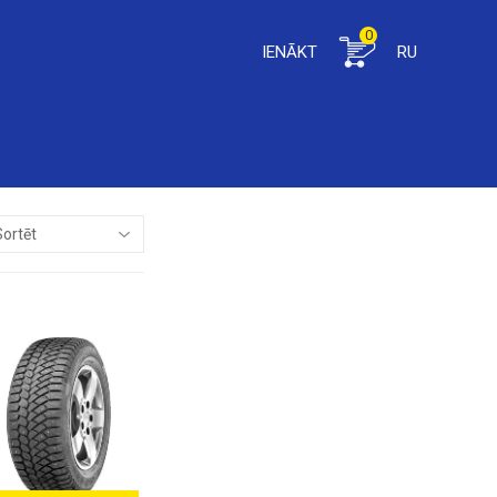
0
IENĀKT
RU