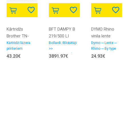
Kārtridžs
BFT DAMPY B
DYMO Rhino
Brother TN-
219/500 LI
vinila lente
320M Sarkans
Pusautomātiskais
24 mm x 5,5 m /
Kārtridži lāzera
Bollardi /Bloķētāji
Dymo --- Lente ---
erumi>>Zīmuļu
printeriem
>>
Rhino --- By type
pneimatiskais
melns uz balta
Pusautomātiskie
43.20€
3891.97€
24.93€
BOLLARDS/
(1805430)
Bollardi /Bloķētāji
Bloķētājs