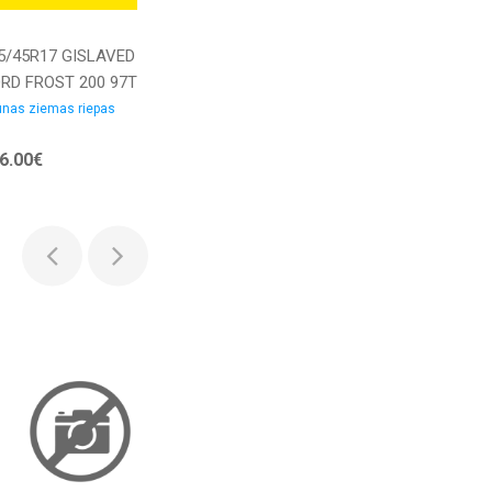
5/45R17 GISLAVED
RD FROST 200 97T
 Elect Studded
nas ziemas riepas
MSF M+S Ziemas
6.00€
pa