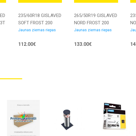
VED
235/60R18 GISLAVED
265/50R19 GISLAVED
23
93T
SOFT FROST 200
NORD FROST 200
NO
107T XL DOT23
110T XL DOT19
XL
Jaunas ziemas riepas
Jaunas ziemas riepas
Jau
as
Friction DEB72
Studded 3PMSF M+S
3P
112.00€
133.00€
14
3PMSF M+S Ziemas
Ziemas riepa
rie
riepa