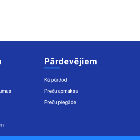
m
Pārdevējiem
s
Kā pārdod
kumus
Preču apmaksa
Preču piegāde
ēm