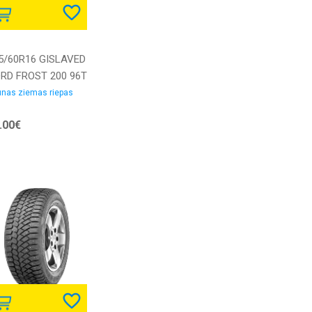
5/60R16 GISLAVED
RD FROST 200 96T
 Elect DOT23
nas ziemas riepas
udded 3PMSF M+S
.00€
emas riepa