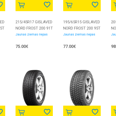
VED
215/45R17 GISLAVED
195/65R15 GISLAVED
20
95T
NORD FROST 200 91T
NORD FROST 200 95T
NO
XL DOT20 Studded
XL Elect DOT23
XL
Jaunas ziemas riepas
Jaunas ziemas riepas
Jau
as
3PMSF M+S Ziemas
Studded 3PMSF M+S
St
75.00€
77.00€
98
riepa
Ziemas riepa
Zi