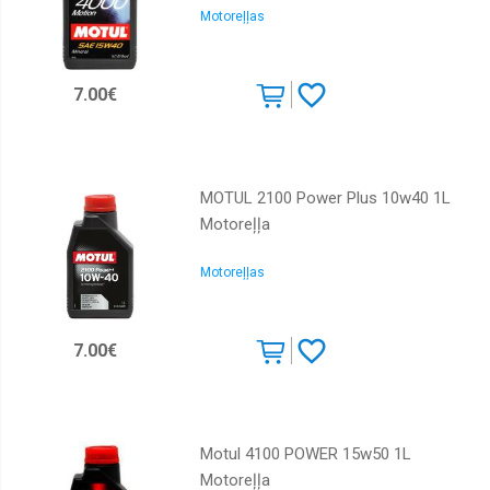
Motoreļļas
GM
Igol
7.00€
Liqui
Moly
Mannol
Meguin
MOTUL 2100 Power Plus 10w40 1L
Motoreļļa
Mercedes
Mobil
Motoreļļas
Motorex
Motul
7.00€
Piedevas
Ravenol
Repsol
Motul 4100 POWER 15w50 1L
Motoreļļa
Shell