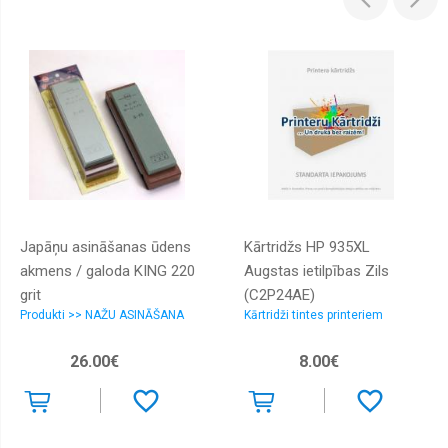
Japāņu asināšanas ūdens
Kārtridžs HP 935XL
akmens / galoda KING 220
Augstas ietilpības Zils
grit
(C2P24AE)
Produkti >> NAŽU ASINĀŠANA
Kārtridži tintes printeriem
26.00€
8.00€