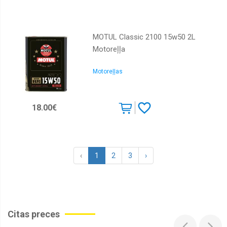
MOTUL Classic 2100 15w50 2L
Motoreļļa
Motoreļļas
18.00€
‹
1
2
3
›
Citas preces