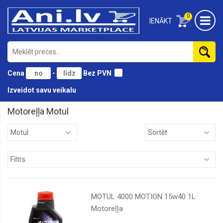
0
IENĀKT
Cena
-
Bez PVN
Izveidot savu veikalu
Motoreļļa Motul
BMW
Castrol
ELF
Eni
Eurol
MOTUL 4000 MOTION 15w40 1L
Ford
Motoreļļa
Fuchs