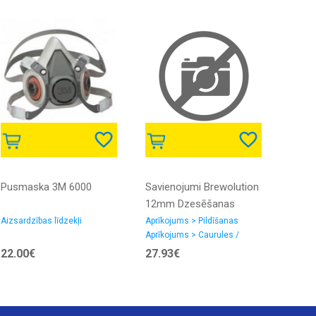
Pusmaska 3M 6000
Savienojumi Brewolution
RöstL
12mm Dzesēšanas
kafij
Spirālei
Aizsardzības līdzekļi
Aprīkojums > Pildīšanas
Kafija 
Aprīkojums > Caurules /
Savienojumi
22.00€
27.93€
31.5