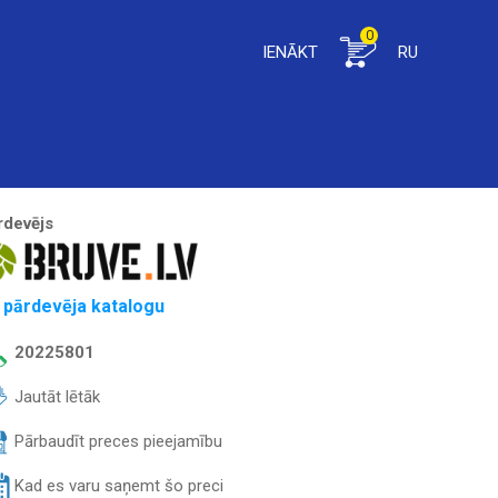
0
IENĀKT
RU
rdevējs
 pārdevēja katalogu
20225801
Jautāt lētāk
Pārbaudīt preces pieejamību
Kad es varu saņemt šo preci