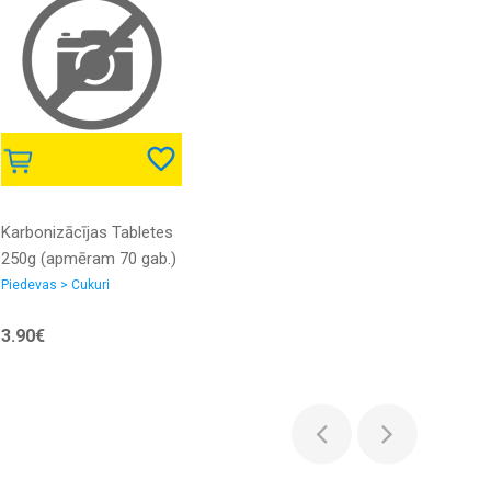
Karbonizācījas Tabletes
250g (apmēram 70 gab.)
Kegland
Piedevas > Cukuri
3.90€