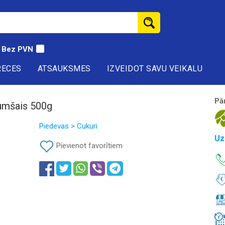
Bez PVN
RECES
ATSAUKSMES
IZVEIDOT SAVU VEIKALU
Pā
umšais 500g
Piedevas > Cukuri
Uz
Pievienot favorītiem