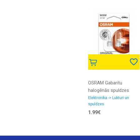
OSRAM Gabaritu
halogēnās spuldzes
W5W 5W ORIGINAL (x2)
Elektronika -> Lukturi un
spuldzes
4050300925684
1.99€