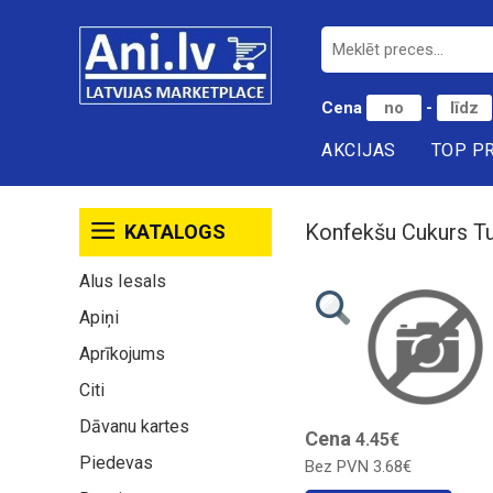
Cena
-
AKCIJAS
TOP P
Konfekšu Cukurs T
KATALOGS
Alus Iesals
Apiņi
Aprīkojums
Citi
Dāvanu kartes
Cena
4.45€
Piedevas
Bez PVN
3.68€