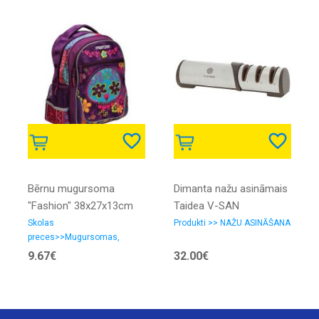
Bērnu mugursoma
Dimanta nažu asināmais
"Fashion" 38x27x13сm
Taidea V-SAN
(360/600/800)
Skolas
Produkti >> NAŽU ASINĀŠANA
preces>>Mugursomas,
penāļi, somas apaviem,
9.67€
32.00€
maki>>Mugursomas