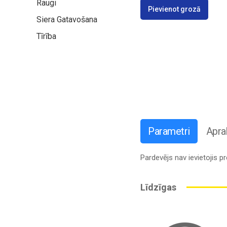
Raugi
Pievienot grozā
Siera Gatavošana
Tīrība
Parametri
Apra
Pardevējs nav ievietojis 
Līdzīgas