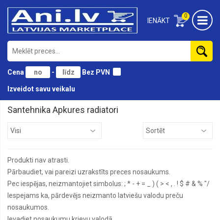
0
IENĀKT
Cena
-
Bez PVN
Izveidot savu veikalu
Santehnika Apkures radiatori
Apkures
cirkulācijas
sūkņi
Dušas
Produkti nav atrasti.
kabīnes
Pārbaudiet, vai pareizi uzrakstīts preces nosaukums.
Izlietnes
Pec iespējas, neizmantojiet simbolus: ; * - + = _ ) ( > < , . ! $ # & % "/
Krāni,
Iespejams ka, pārdevējs neizmanto latviešu valodu preču
Majsītāji
nosaukumos.
Vannas
Ievadiet nosaukumu krievu valodā.