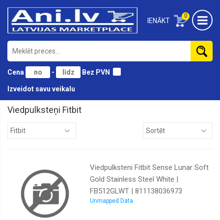
0
IENĀKT
Cena
-
Bez PVN
Izveidot savu veikalu
Viedpulksteņi Fitbit
Amazfit
Apple
Watch
Canyon
Viedpulksteni Fitbit Sense Lunar Soft
Fitbit
Gold Stainless Steel White |
FB512GLWT | 811138036973
Garmin
Unmapped Data
Samsung
watch