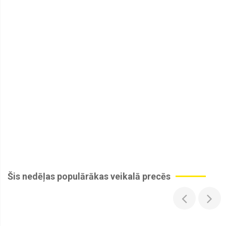
Dimmējami
Barošanas
bloki
Dizaina
elementi
&
Furnitūra
Fasādes
LED
gaismekļi
Galda
Gaismekļi
Ģipša
masas
LED
gaismekļi
Šis nedēļas populārākas veikalā precēs
Griestu
LED
gaismekļi
Gudrās