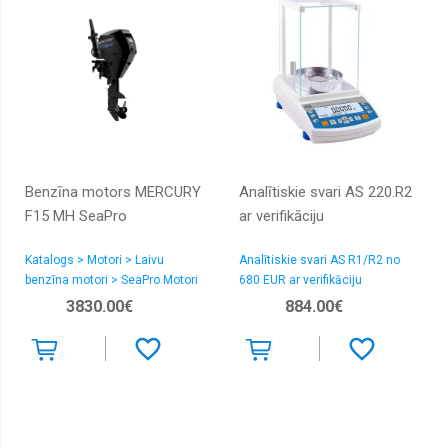
LED
apgaismojums
Logotipu
prožektori
Magnētiskas
LED
Sistēmas
Mēbeļu
LED
Benzīna motors MERCURY
Analītiskie svari AS 220.R2
apgaismojums
F15 MH SeaPro
ar verifikāciju
Piekarami
LED
Gaismekļi
Katalogs > Motori > Laivu
Analītiskie svari AS R1/R2 no
benzīna motori > SeaPro Motori
680 EUR ar verifikāciju
Sensori
3830.00€
884.00€
Sienas
Gaismekļi
Slēdži
un
rozetes
Sliedes