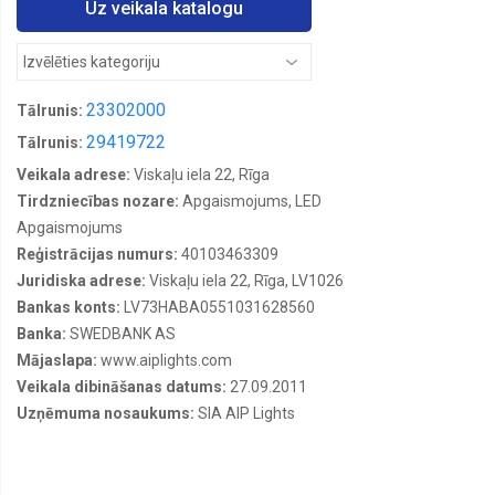
Augsta
Uz veikala katalogu
laiduma
LED
gaismekļi
Avārijas
23302000
Tālrunis:
Apgaismojuma
bloki
29419722
Tālrunis:
Avārijas
Veikala adrese:
Viskaļu iela 22, Rīga
Izejas
Tirdzniecības nozare:
Apgaismojums, LED
LED
gaismekļi
Apgaismojums
Reģistrācijas numurs:
40103463309
Barošanas
Bloki
Juridiska adrese:
Viskaļu iela 22, Rīga, LV1026
Bankas konts:
LV73HABA0551031628560
Bezvadu
LED
Banka:
SWEDBANK AS
Kontrolieri
Mājaslapa:
www.aiplights.com
Dārza
Veikala dibināšanas datums:
27.09.2011
LED
Uzņēmuma nosaukums:
SIA AIP Lights
gaismekļi
Dekoratīvi
LED
Gaismekļi