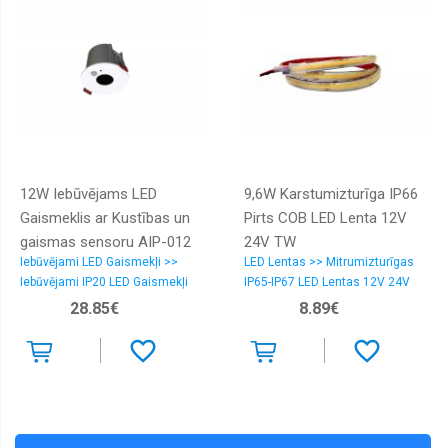
mājas
viedierīces
Hermētiskie
vadu
savienojumi
Iebūvējami
LED
Gaismekļi
Iebūvējami
12W Iebūvējams LED
9,6W Karstumizturīga IP66
Virszemes
LED
Gaismeklis ar Kustības un
Pirts COB LED Lenta 12V
gaismekļi
gaismas sensoru AIP-012
24V TW
LED
Iebūvējami LED Gaismekļi >>
LED Lentas >> Mitrumizturīgas
Dienas
Iebūvējami IP20 LED Gaismekļi
IP65-IP67 LED Lentas 12V 24V
gaismas
28.85€
8.89€
LED
Dimmeri
un
pultis
LED
Lentas