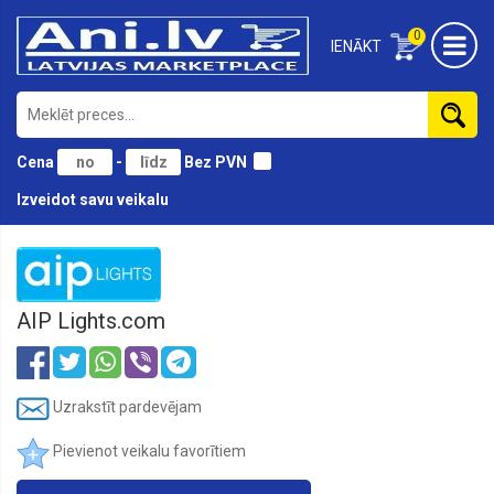
0
IENĀKT
Cena
-
Bez PVN
Izveidot savu veikalu
Akustiskie
LED
Gaismekļi
AIP Lights.com
Alumīnija
profili
LED
Lentām
Uzrakstīt pardevējam
Ārpustelpu
Griestu
LED
Pievienot veikalu favorītiem
Gaismekļi