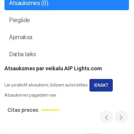
Atsauksmes (0)
LED
Moduļi
LED
Piegāde
Neons
LED
Apmaksa
Paneļi
LED
Prožektori
Darba laiks
LED
Sīkrīki
Atsauksmes par veikalu AIP Lights.com
LED
Spuldzes
Lai uzrakstīt atsauksmi, lūdzam autorizēties.
IENĀKT
LED
Atsauksmes pagaidam nav.
Stāvlampas
Lineāri
Citas preces
Fasādes
LED
gaismekļi
Lineārs