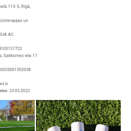
ielā 115-5, Rīgā,
izioterapijas un
SIA AC
4103137723
a, Satiksmes iela 17
0055001592038
es.lv
tums:
23.05.2022