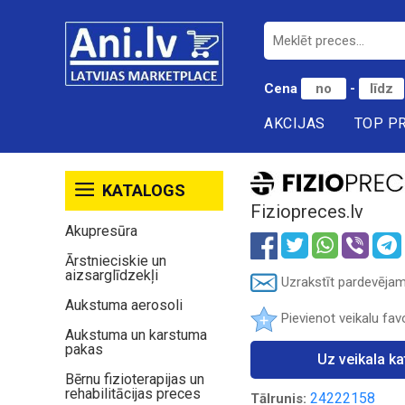
Cena
-
AKCIJAS
TOP P
KATALOGS
Fiziopreces.lv
Akupresūra
Ārstnieciskie un
aizsarglīdzekļi
Uzrakstīt pardevēja
Aukstuma aerosoli
Pievienot veikalu fav
Aukstuma un karstuma
pakas
Uz veikala k
Bērnu fizioterapijas un
rehabilitācijas preces
24222158
Tālrunis: