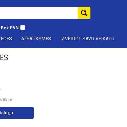
Bez PVN
RECES
ATSAUKSMES
IZVEIDOT SAVU VEIKALU
m
orītiem
atalogu