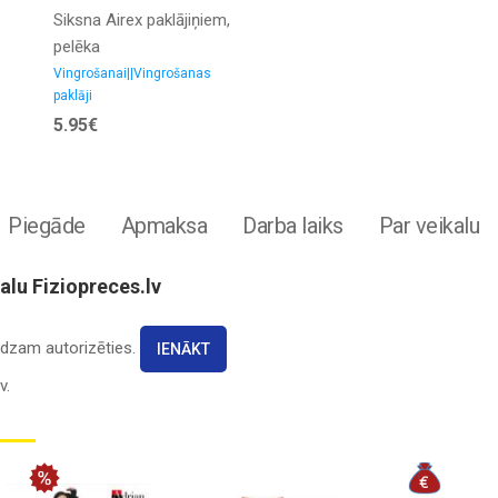
Siksna Airex paklājiņiem,
pelēka
Vingrošanai||Vingrošanas
paklāji
5.95€
Piegāde
Apmaksa
Darba laiks
Par veikalu
lu Fiziopreces.lv
lūdzam autorizēties.
IENĀKT
v.