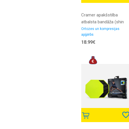
Cramer apakšstilba
atbalsta bandāža (shin
and calf support) S
Ortozes un kompresijas
apģērbs
18.99€