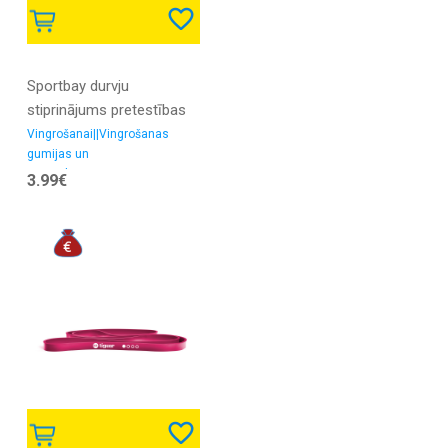
Sportbay durvju
stiprinājums pretestības
gumijām
Vingrošanai||Vingrošanas
gumijas un
espanderi||Vingrošanas
3.99€
aksesuāri