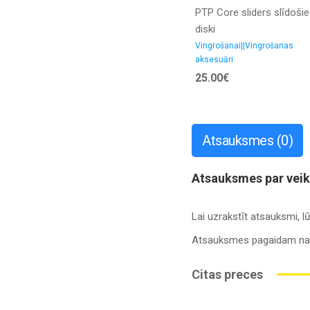
PTP Core sliders slīdošie
diski
Vingrošanai||Vingrošanas
aksesuāri
25.00€
Atsauksmes (0)
Atsauksmes par veika
Lai uzrakstīt atsauksmi, 
Atsauksmes pagaidam na
Citas preces