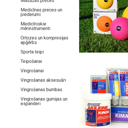
Masāžas preces
Medicīnas preces un
piederumi
Medicīniskie
mērinstrumenti
Ortozes un kompresijas
apģērbs
Sporta teipi
Teipošanai
Vingrošanai
Vingrošanas aksesuāri
Vingrošanas bumbas
Vingrošanas gumijas un
espanderi