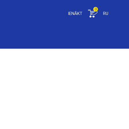
0
IENĀKT
RU