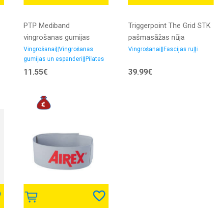
PTP Mediband
Triggerpoint The Grid STK
vingrošanas gumijas
pašmasāžas nūja
(dažādas pretestības)
Vingrošanai||Vingrošanas
Vingrošanai||Fascijas ruļļi
gumijas un espanderi||Pilates
Vidējs
aprīkojums
11.55€
39.99€