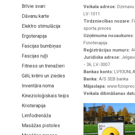
Brīvie svari
Veikala adrese:
Dzirnavu 
LV-1011
Dāvanu karte
Tirdzniecības nozare:
F
Elektro stimulācija
sporta preces
Uzņēmuma nosaukums:
Ergoterapija
Fizioterapija
Fascijas bumbiņas
Reģistrācijas numurs:
4
Fascijas ruļļi
Juridiska adrese:
Jelgav
- 36, LV-3007
Fitness un trenažieri
Bankas konts:
LV93UNLA
Gēli, krēmi un ziedes
Banka:
A/S SEB banka
Inventāra noma
Mājaslapa:
www.fizioprec
Veikala dibināšanas da
Kinezioloģiskais teips
Krioterapija
Limfodrenāža
Masāžas pistoles