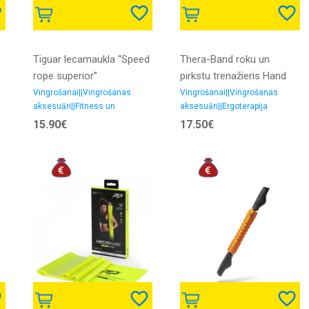
Tiguar lecamaukla ‘‘Speed
Thera-Band roku un
rope superior’’
pirkstu trenažieris Hand
Xtrainer Sarkans - mīksts
Vingrošanai||Vingrošanas
Vingrošanai||Vingrošanas
aksesuāri||Fitness un
aksesuāri||Ergoterapija
trenažieri
15.90€
17.50€