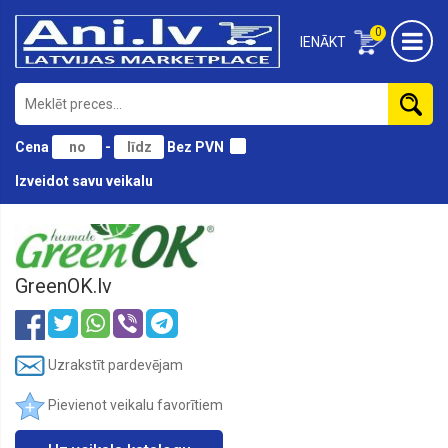
0
IENĀKT
Cena
-
Bez PVN
Izveidot savu veikalu
Humusvielas,
mēslojumi
GreenOK.lv
Uzrakstīt pardevējam
Pievienot veikalu favorītiem