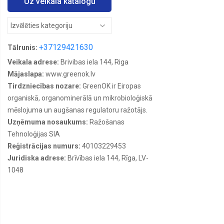
Uz veikala katalogu
+37129421630
Tālrunis:
Veikala adrese:
Brivibas iela 144, Riga
Mājaslapa:
www.greenok.lv
Tirdzniecības nozare:
GreenOK ir Eiropas
organiskā, organominerālā un mikrobioloģiskā
mēslojuma un augšanas regulatoru ražotājs.
Uzņēmuma nosaukums:
Ražošanas
Tehnoloģijas SIA
Reģistrācijas numurs:
40103229453
Juridiska adrese:
Brīvības iela 144, Rīga, LV-
1048