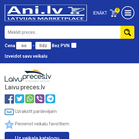
0
IENĀKT
Cena
-
Bez PVN
Izveidot savu veikalu
Katalogs
Laivu preces.lv
Uzrakstīt pardevējam
Pievienot veikalu favorītiem
Uz veikala katalogu