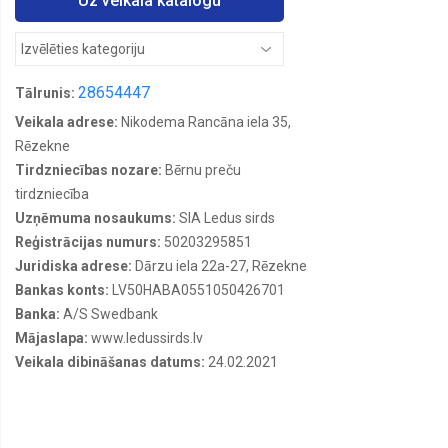
Uz veikala katalogu
Bērnu
gultas
veļas
komplekti
100x135
28654447
Tālrunis:
Bērnu
gultas
Veikala adrese:
Nikodema Rancāna iela 35,
veļas
Rēzekne
komplekti
140x200
Tirdzniecības nozare:
Bērnu preču
tirdzniecība
Bērnu
gultas
Uzņēmuma nosaukums:
SIA Ledus sirds
veļas
Reģistrācijas numurs:
50203295851
komplekti
90x140
Juridiska adrese:
Dārzu iela 22a-27, Rēzekne
Bankas konts:
LV50HABA0551050426701
Dvieļi
Banka:
A/S Swedbank
Kleitas
Mājaslapa:
www.ledussirds.lv
Veikala dibināšanas datums:
24.02.2021
Lietussarģi
Palagi
90x200
+25