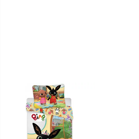
Pledi
Pulksteņi
Puzles
Rotaļlietas
Rotaslietas
Skolas
piederumi
Smaržas
Kosmētika
Higiēna
Somas
Spilvendrānas
Spilveni
un
segas
Virtuves
piederumi