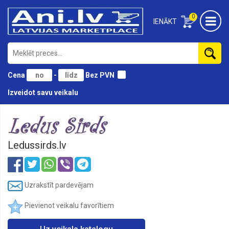
0
IENĀKT
Cena
-
Bez PVN
Izveidot savu veikalu
Aizkari
Aksesuāri
Ledussirds.lv
Apavi
Apģērbs
Attīstošās
Uzrakstīt pardevējam
rotaļlietas
Pievienot veikalu favorītiem
Ballītes
aksesuāri