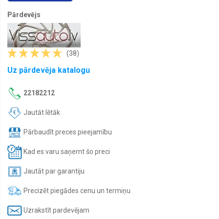
Lukturu
Pārdevējs
vadības
bloki
Lukturi
kravas
(38)
automašīnām
Uz pārdevēja katalogu
Miglas
lukturi
kravas
22182212
automašīnām
Jautāt lētāk
Pagrieziena
lukturi
kravas
Pārbaudīt preces pieejamību
automašīnām
Kad es varu saņemt šo preci
Papildlukturi
Jautāt par garantiju
Spārni
Spārnu
Precizēt piegādes cenu un termiņu
sargi
Uzrakstīt pardevējam
Remontdaļas