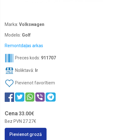
STOP,
numuru
apgaismes
lukturi
Marka:
Volkswagen
Lukturu
līmeņa
Modelis:
Golf
devēji
Remontdaļas arkas
Tūninga
lukturi
un
Preces kods:
911707
daļas
Noliktavā:
Ir
Dienas
gaitas
lukturi
Pievienot favorītiem
Pagrieziena
lukturi,
gabarītlukturi
Cena
Lukturu
33.00€
mazgātāju
Bez PVN
27.27€
sprauslas
Lukturu
Pievienot grozā
motoriņi