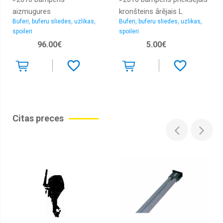
Logu
aizmugures
kronšteins ārējais L
tīrītāju
slotiņas
Buferi, buferu sliedes, uzlikas,
Buferi, buferu sliedes, uzlikas,
3C0807177
spoileri
spoileri
Logu
škidruma
96.00€
5.00€
tvertnes,
sūknīši
Slēdži
Vilkšanas
cilpas
Parkošanās
Citas preces
sensori
Bagažnieka
vanniņas,
grīdiņas
Radiatori
dzesēšanas,
caurules
Radiatori
kondicioniera,
caurules