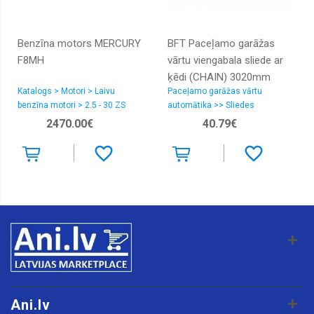
Radiatori
interkūleri,
Benzīna motors MERCURY
BFT Paceļamo garāžas
caurules
F8MH
vārtu viengabala sliede ar
Radiatori
ķēdi (CHAIN) 3020mm
salona,
caurules
Katalogs > Motori > Laivu
Paceļamo garāžas vārtu
TIZIANO
benzīna motori > 2.5 - 30 ZS
automātika >> Sliedes
Radiatori
2470.00€
40.79€
eļļas
Radiatoru
vāciņi
Ventilatori
dzesēšanas,
Viskosajūgi
Ventilatori
salona
Izplešanās
tvertnes
Kondicionieru
Ani.lv
sūkņi,