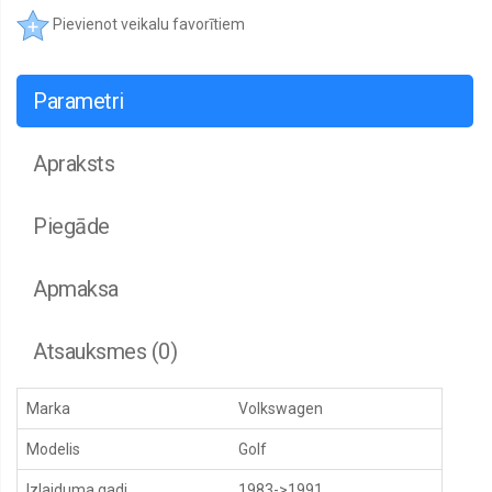
arkas
Pievienot veikalu favorītiem
Remontdaļas
sliekšņi
Remontdaļas,
Parametri
durvis
Dzinēju
Apraksts
aizsegi
Bremžu
aizsegi
Piegāde
Spoguļi,
korpusi,
Apmaksa
motoriņi
Spoguļu
stikli
Atsauksmes (0)
Gāzes
atsperes
Marka
Volkswagen
Restes,
Modelis
Golf
Restu
uzlikas,
Joslas
Izlaiduma gadi
1983->1991