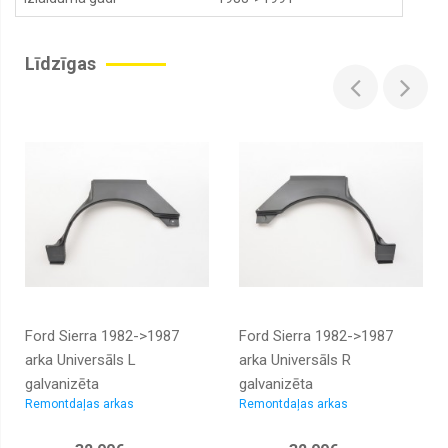
Buferi,
buferu
sliedes,
Līdzīgas
uzlikas,
spoileri
Degvielas
tvertnes,
caurules,
stīpas
Degvielas
tvertnes
korķi
Priekšas
rāmji
Dzinēju
pārsegi,
Ford Sierra 1982->1987
Ford Sierra 1982->1987
slēdži,
arka Universāls L
arka Universāls R
bagažnieku
vāki
galvanizēta
galvanizēta
Remontdaļas arkas
Remontdaļas arkas
Emblēmas