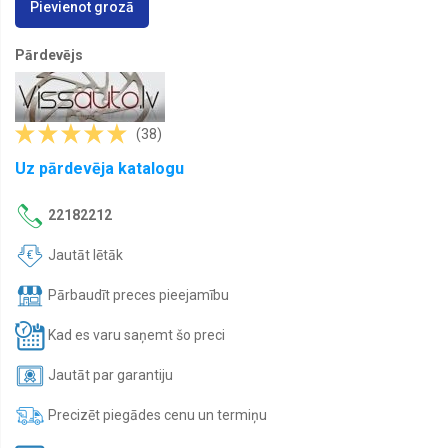
Pievienot grozā
Lukturu
vadības
Pārdevējs
bloki
Lukturi
kravas
automašīnām
(38)
Miglas
Uz pārdevēja katalogu
lukturi
kravas
automašīnām
22182212
Pagrieziena
lukturi
Jautāt lētāk
kravas
automašīnām
Pārbaudīt preces pieejamību
Papildlukturi
Kad es varu saņemt šo preci
Spārni
Jautāt par garantiju
Spārnu
sargi
Precizēt piegādes cenu un termiņu
Remontdaļas