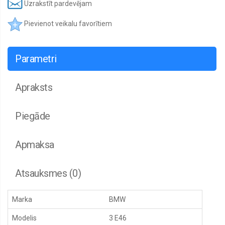
arkas
Uzrakstīt pardevējam
Remontdaļas
Pievienot veikalu favorītiem
sliekšņi
Remontdaļas,
durvis
Parametri
Dzinēju
aizsegi
Apraksts
Bremžu
aizsegi
Piegāde
Spoguļi,
korpusi,
motoriņi
Apmaksa
Spoguļu
stikli
Atsauksmes (0)
Gāzes
atsperes
Restes,
Marka
BMW
Restu
uzlikas,
Modelis
3 E46
Joslas