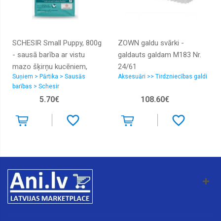
Radiatori
interkūleri,
caurules
SCHESIR Small Puppy, 800g
ZOWN galdu svārki -
Radiatori
- sausā barība ar vistu
galdauts galdam M183 Nr.
salona,
caurules
mazo šķirņu kucēniem,
24/61
Suņiem > Pārtika > Sausās
Aksesuāri >> Tirdzniecības galdi
grūsnām un laktējošām
Radiatori
barības > Schesir
eļļas
kucēm
5.70€
108.60€
Radiatoru
vāciņi
Ventilatori
dzesēšanas,
Viskosajūgi
Ventilatori
salona
Izplešanās
tvertnes
Kondicionieru
sūkņi,