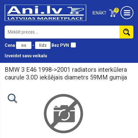
0
IENĀKT
Cena
-
Bez PVN
Izveidot savu veikalu
BMW 3 E46 1998->2001 radiators interkūlera
Lukturi,
remkomplekti
caurule 3.0D iekšējais diametrs 59MM gumija
Lukturu
stikli,
Miglas
lukturu
stikli
Miglas
lukturi
Aizmugures
lukturi,