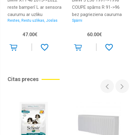
BMW X1 F48 2015->2022
BMW 3 E36 1991->1998
Logu
tīrītāju
reste bamperī L ar sensora
COUPE spārns R 91->96
slotiņas
caurumu ar uzliku
bez pagrieziena cauruma
Restes, Restu uzlikas, Joslas
Spārni
Logu
škidruma
tvertnes,
47.00€
60.00€
sūknīši
Slēdži
Vilkšanas
cilpas
Parkošanās
sensori
Citas preces
Bagažnieka
vanniņas,
grīdiņas
Radiatori
dzesēšanas,
caurules
Radiatori
kondicioniera,
caurules