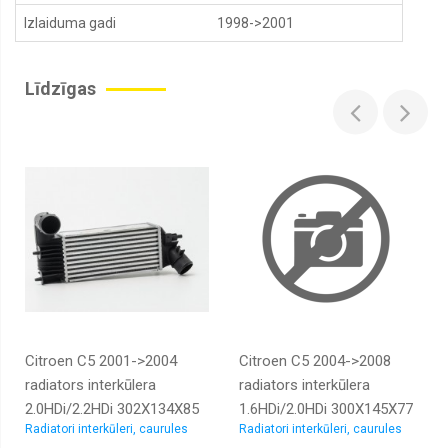
Izlaiduma gadi
1998->2001
Buferi,
buferu
sliedes,
uzlikas,
Līdzīgas
spoileri
Degvielas
tvertnes,
caurules,
stīpas
Degvielas
tvertnes
korķi
Priekšas
rāmji
Dzinēju
pārsegi,
slēdži,
Citroen C5 2001->2004
Citroen C5 2004->2008
bagažnieku
vāki
radiators interkūlera
radiators interkūlera
2.0HDi/2.2HDi 302X134X85
1.6HDi/2.0HDi 300X145X77
Emblēmas
Radiatori interkūleri, caurules
Radiatori interkūleri, caurules
RA96765
RA96617