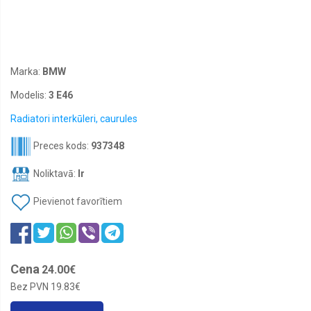
STOP,
numuru
apgaismes
lukturi
Lukturu
līmeņa
Marka:
BMW
devēji
Modelis:
3 E46
Tūninga
lukturi
Radiatori interkūleri, caurules
un
daļas
Preces kods:
937348
Dienas
gaitas
Noliktavā:
Ir
lukturi
Pievienot favorītiem
Pagrieziena
lukturi,
gabarītlukturi
Lukturu
mazgātāju
Cena
24.00€
sprauslas
Bez PVN
19.83€
Lukturu
motoriņi